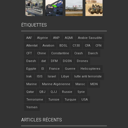
ÉTIQUETTES
AAF
Algérie
ANP
AQMI
Arabie Saoudite
Attentat
Aviation
BDSL
C130
CFA
CFN
CFT
Chine
Constantine
Crash
Daech
Daesh
dat
DFM
DGSN
Drones
Egypte
EI
France
Guerre
Helicopteres
Irak
ISIS
Israel
Libye
lutte anti terroriste
Marine
Marine Algérienne
Maroc
MDN
Qatar
QBJ
QJJ
Russie
Syrie
Terrorisme
Tunisie
Turquie
USA
Yemen
ARTICLES RÉCENTS