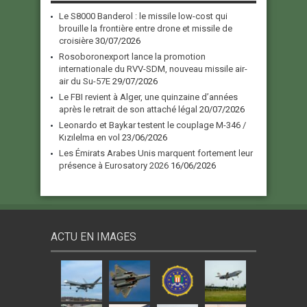
Le S8000 Banderol : le missile low-cost qui
brouille la frontière entre drone et missile de
croisière
30/07/2026
Rosoboronexport lance la promotion
internationale du RVV-SDM, nouveau missile air-
air du Su-57E
29/07/2026
Le FBI revient à Alger, une quinzaine d’années
après le retrait de son attaché légal
20/07/2026
Leonardo et Baykar testent le couplage M-346 /
Kızılelma en vol
23/06/2026
Les Émirats Arabes Unis marquent fortement leur
présence à Eurosatory 2026
16/06/2026
ACTU EN IMAGES