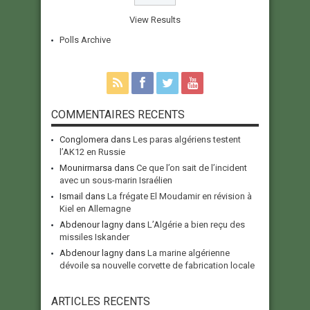
View Results
Polls Archive
COMMENTAIRES RECENTS
Conglomera
dans
Les paras algériens testent
l’AK12 en Russie
Mounirmarsa
dans
Ce que l’on sait de l’incident
avec un sous-marin Israélien
Ismail
dans
La frégate El Moudamir en révision à
Kiel en Allemagne
Abdenour lagny
dans
L’Algérie a bien reçu des
missiles Iskander
Abdenour lagny
dans
La marine algérienne
dévoile sa nouvelle corvette de fabrication locale
ARTICLES RECENTS