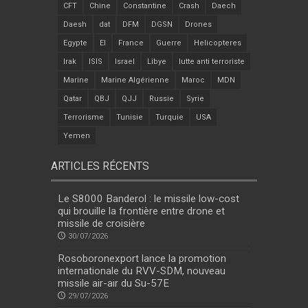
CFT
Chine
Constantine
Crash
Daech
Daesh
dat
DFM
DGSN
Drones
Egypte
EI
France
Guerre
Helicopteres
Irak
ISIS
Israel
Libye
lutte anti terroriste
Marine
Marine Algérienne
Maroc
MDN
Qatar
QBJ
QJJ
Russie
Syrie
Terrorisme
Tunisie
Turquie
USA
Yemen
ARTICLES RÉCENTS
Le S8000 Banderol : le missile low-cost
qui brouille la frontière entre drone et
missile de croisière
30/07/2026
Rosoboronexport lance la promotion
internationale du RVV-SDM, nouveau
missile air-air du Su-57E
29/07/2026