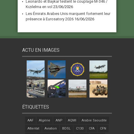
Leonardo et Baykar testent le couplage M-346 /
Kızılelma en vol
23/06/2026
Les Émirats Arabes Unis marquent fortement leur
présence à Eurosatory 2026
16/06/2026
ACTU EN IMAGES
ÉTIQUETTES
AAF
Algérie
ANP
AQMI
Arabie Saoudite
Attentat
Aviation
BDSL
C130
CFA
CFN