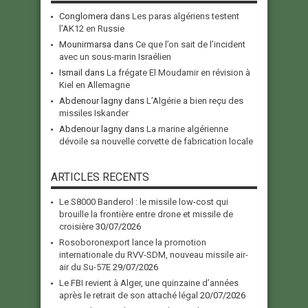
Conglomera
dans
Les paras algériens testent
l’AK12 en Russie
Mounirmarsa
dans
Ce que l’on sait de l’incident
avec un sous-marin Israélien
Ismail
dans
La frégate El Moudamir en révision à
Kiel en Allemagne
Abdenour lagny
dans
L’Algérie a bien reçu des
missiles Iskander
Abdenour lagny
dans
La marine algérienne
dévoile sa nouvelle corvette de fabrication locale
ARTICLES RECENTS
Le S8000 Banderol : le missile low-cost qui
brouille la frontière entre drone et missile de
croisière
30/07/2026
Rosoboronexport lance la promotion
internationale du RVV-SDM, nouveau missile air-
air du Su-57E
29/07/2026
Le FBI revient à Alger, une quinzaine d’années
après le retrait de son attaché légal
20/07/2026