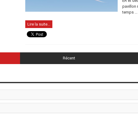
ER et de
pavillon
temps ...
Lire la suite...
Récent