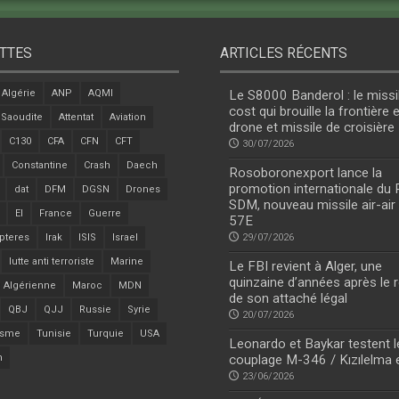
TTES
ARTICLES RÉCENTS
Algérie
ANP
AQMI
Le S8000 Banderol : le missi
cost qui brouille la frontière 
 Saoudite
Attentat
Aviation
drone et missile de croisière
C130
CFA
CFN
CFT
30/07/2026
Constantine
Crash
Daech
Rosoboronexport lance la
promotion internationale du
dat
DFM
DGSN
Drones
SDM, nouveau missile air-air
EI
France
Guerre
57E
pteres
Irak
ISIS
Israel
29/07/2026
lutte anti terroriste
Marine
Le FBI revient à Alger, une
quinzaine d’années après le r
 Algérienne
Maroc
MDN
de son attaché légal
QBJ
QJJ
Russie
Syrie
20/07/2026
isme
Tunisie
Turquie
USA
Leonardo et Baykar testent l
n
couplage M-346 / Kızılelma 
23/06/2026