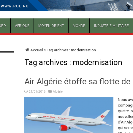
ORD
AFRIQUE
MOYEN-ORIENT
MONDE
INDUSTRIE MILITAIRE
Accueil
5
Tag archives : modernisation
Tag archives :
modernisation
Air Algérie étoffe sa flotte de
21/01/2016
Algérie
Nous avo
compagni
quatre lo
nouvelles
d’Air Alg
qui sero