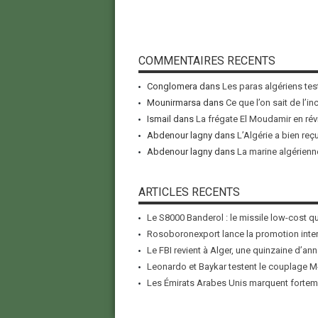
COMMENTAIRES RECENTS
Conglomera
dans
Les paras algériens tes
Mounirmarsa
dans
Ce que l’on sait de l’i
Ismail
dans
La frégate El Moudamir en rév
Abdenour lagny
dans
L’Algérie a bien reç
Abdenour lagny
dans
La marine algérienne
ARTICLES RECENTS
Le S8000 Banderol : le missile low-cost qui
Rosoboronexport lance la promotion inter
Le FBI revient à Alger, une quinzaine d’ann
Leonardo et Baykar testent le couplage M-
Les Émirats Arabes Unis marquent forteme