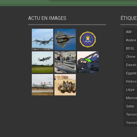
ACTU EN IMAGES
ÉTIQUE
AAF
Arabie
BDSL
Chine
Daesh
Egypte
Helico
Libye
Marine
Qatar
Terror
Yeme