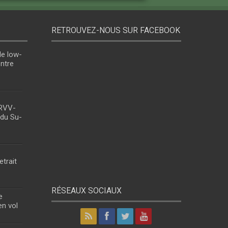
RETROUVEZ-NOUS SUR FACEBOOK
le low-
entre
 RVV-
 du Su-
etrait
RÉSEAUX SOCIAUX
e
en vol