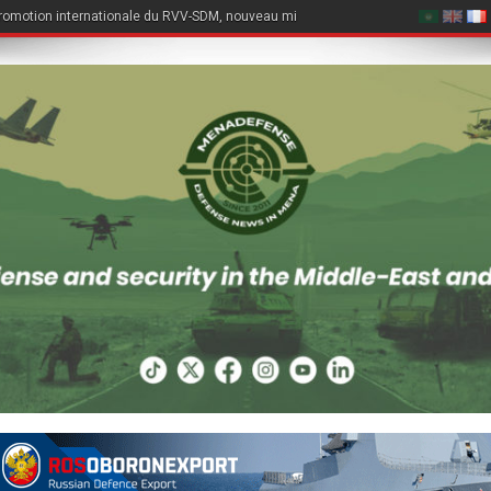
romotion internationale du RVV-SDM, nouveau missile air-air du Su-57E