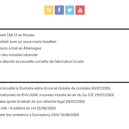
tent l’AK12 en Russie
ncident avec un sous-marin Israélien
ision à Kiel en Allemagne
u des missiles Iskander
 dévoile sa nouvelle corvette de fabrication locale
 brouille la frontière entre drone et missile de croisière
30/07/2026
nationale du RVV-SDM, nouveau missile air-air du Su-57E
29/07/2026
ées après le retrait de son attaché légal
20/07/2026
346 / Kızılelma en vol
23/06/2026
nt leur présence à Eurosatory 2026
16/06/2026