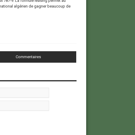
ux 787-9. La formule leasing permet au
 national algérien de gagner beaucoup de
Commentaires