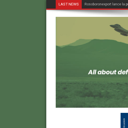
LAST NEWS
Rosoboronexport lance la p