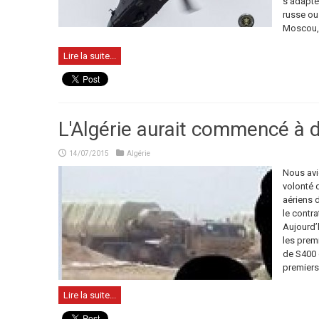
s’adapte
russe ou
Moscou, l
Lire la suite...
L'Algérie aurait commencé à 
14/07/2015
Algérie
Nous avi
volonté d
aériens 
le contra
Aujourd’
les prem
de S400 o
premiers 
Lire la suite...