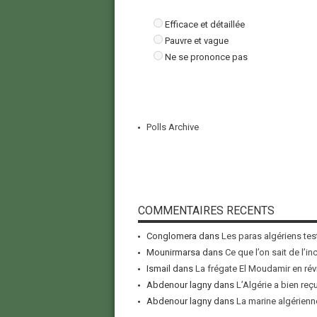
Efficace et détaillée
Pauvre et vague
Ne se prononce pas
Polls Archive
COMMENTAIRES RECENTS
Conglomera
dans
Les paras algériens tes
Mounirmarsa
dans
Ce que l’on sait de l’i
Ismail
dans
La frégate El Moudamir en rév
Abdenour lagny
dans
L’Algérie a bien reç
Abdenour lagny
dans
La marine algérienne