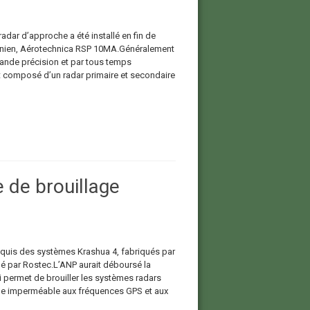
adar d’approche a été installé en fin de
ainien, Aérotechnica RSP 10MA.Généralement
grande précision et par tous temps
 est composé d’un radar primaire et secondaire
e de brouillage
acquis des systèmes Krashua 4, fabriqués par
é par Rostec.L’ANP aurait déboursé la
i permet de brouiller les systèmes radars
ique imperméable aux fréquences GPS et aux