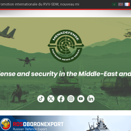
romotion internationale du RVV-SDM, nouveau missile air-air du Su-57E