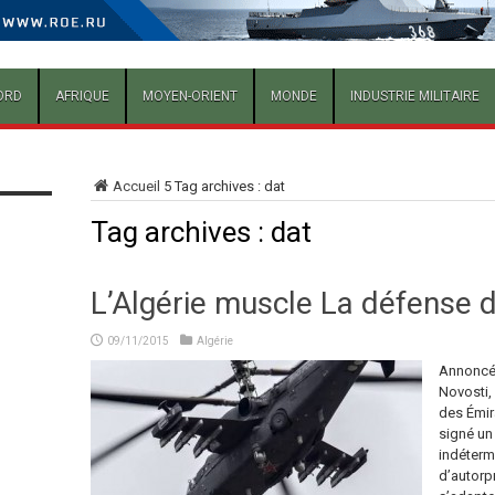
ORD
AFRIQUE
MOYEN-ORIENT
MONDE
INDUSTRIE MILITAIRE
Accueil
5
Tag archives : dat
Tag archives :
dat
L’Algérie muscle La défense d
09/11/2015
Algérie
Annoncé 
Novosti,
des Émira
signé un
indéterm
d’autorp