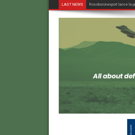
LAST NEWS
Rosoboronexport lance la p