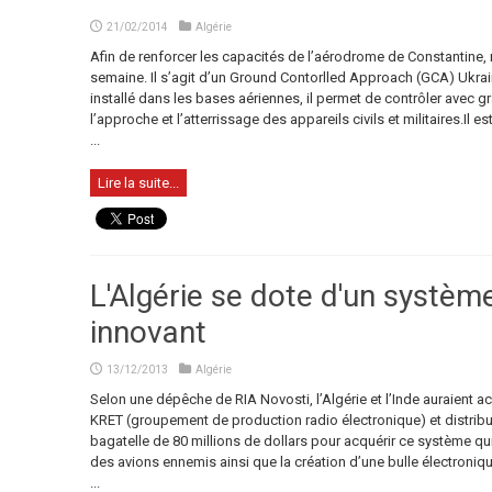
21/02/2014
Algérie
Afin de renforcer les capacités de l’aérodrome de Constantine, r
semaine. Il s’agit d’un Ground Contorlled Approach (GCA) Ukr
installé dans les bases aériennes, il permet de contrôler avec 
l’approche et l’atterrissage des appareils civils et militaires.Il
...
Lire la suite...
L'Algérie se dote d'un systèm
innovant
13/12/2013
Algérie
Selon une dépêche de RIA Novosti, l’Algérie et l’Inde auraient 
KRET (groupement de production radio électronique) et distribu
bagatelle de 80 millions de dollars pour acquérir ce système qu
des avions ennemis ainsi que la création d’une bulle électron
...