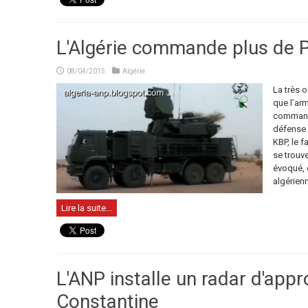
L'Algérie commande plus de Pa
08/04/2015
Algérie
La très 
que l’arm
command
défense a
KBP, le 
se trouv
évoqué, 
algérienne
Lire la suite...
L'ANP installe un radar d'appr
Constantine