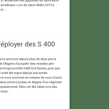
 à l’ensemble des appareils de fabrication
 soviétique. Lors du salon Maks 2015 à
e ...
déployer des S 400
ons annoncé depuis plus de deux ans la
e l’Algérie d’acquérir des missiles anti-
de longue portée S400 à la Russie, puis que
t avait été signé depuis une année.
hui nous sommes en mesure de vous fournir
ières photos prises en Algérie d’un régiment
pérationnel. Elles ont été faites lors des
tests ...