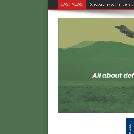
LAST NEWS
Rosoboronexport lance la p