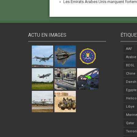
Les Émirats Arabes Unis marquent forteme
ACTU EN IMAGES
ÉTIQUE
AAF
Arabie
BDSL
Chine
Daesh
Egypte
Helico
Libye
Marine
Qatar
Terror