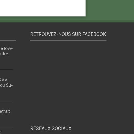
RETROUVEZ-NOUS SUR FACEBOOK
le low-
entre
 RVV-
 du Su-
etrait
RÉSEAUX SOCIAUX
e