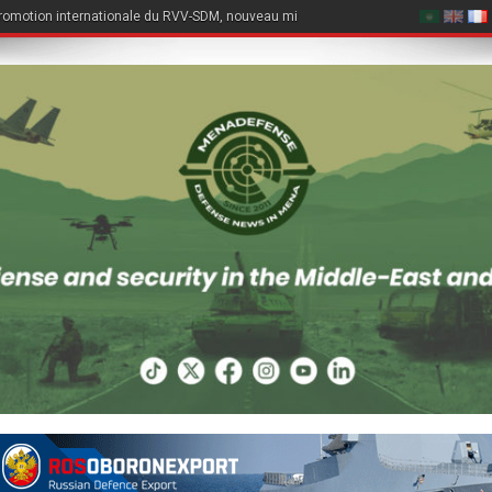
romotion internationale du RVV-SDM, nouveau missile air-air du Su-57E