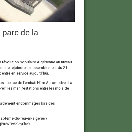
 parc de la
 la révolution populaire Algérienne au niveau
yens de rejoindre le rassemblement du 21
 entré en service aujourd’hui.
us licence de l’émirati Nimr Automotive. Il a
gérer” les manifestations entre les mois de
 lourdement endommagés lors des
bapteme-du-feu-en-algerie/?
jPtuWBxS9ey0kaY