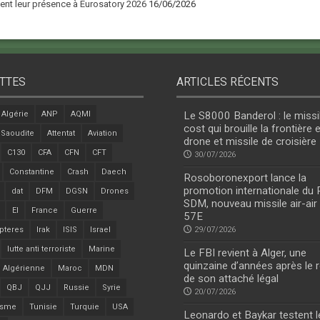
nt leur présence à Eurosatory 2026
16/06/2026
TTES
ARTICLES RÉCENTS
Algérie
ANP
AQMI
Le S8000 Banderol : le missi
cost qui brouille la frontière 
 Saoudite
Attentat
Aviation
drone et missile de croisière
C130
CFA
CFN
CFT
30/07/2026
Constantine
Crash
Daech
Rosoboronexport lance la
promotion internationale du
dat
DFM
DGSN
Drones
SDM, nouveau missile air-air
EI
France
Guerre
57E
pteres
Irak
ISIS
Israel
29/07/2026
lutte anti terroriste
Marine
Le FBI revient à Alger, une
quinzaine d’années après le r
 Algérienne
Maroc
MDN
de son attaché légal
QBJ
QJJ
Russie
Syrie
20/07/2026
isme
Tunisie
Turquie
USA
Leonardo et Baykar testent l