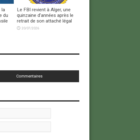
 la
Le FBI revient à Alger, une
e du
quinzaine d’années après le
sile
retrait de son attaché légal
20/07/2026
Commentaires