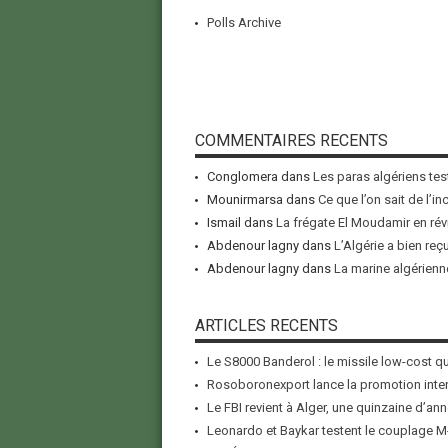
Polls Archive
COMMENTAIRES RECENTS
Conglomera
dans
Les paras algériens tes
Mounirmarsa
dans
Ce que l’on sait de l’i
Ismail
dans
La frégate El Moudamir en rév
Abdenour lagny
dans
L’Algérie a bien reç
Abdenour lagny
dans
La marine algérienne
ARTICLES RECENTS
Le S8000 Banderol : le missile low-cost qui
Rosoboronexport lance la promotion inter
Le FBI revient à Alger, une quinzaine d’ann
Leonardo et Baykar testent le couplage M-