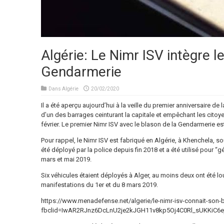
Algérie: Le Nimr ISV intègre le
Gendarmerie
Dans
Algérie
20/02/2020
Il a été aperçu aujourd’hui à la veille du premier anniversaire de
d’un des barrages ceinturant la capitale et empêchant les cito
février. Le premier Nimr ISV avec le blason de la Gendarmerie est
Pour rappel, le Nimr ISV est fabriqué en Algérie, à Khenchela, so
été déployé par la police depuis fin 2018 et a été utilisé pour “
mars et mai 2019.
Six véhicules étaient déployés à Alger, au moins deux ont été
manifestations du 1er et du 8 mars 2019.
https://www.menadefense.net/algerie/le-nimr-isv-connait-son-
fbclid=IwAR2RJnz6DcLnU2je2kJGH11v8kp5Oj4C0Rl_sUKKiC6e