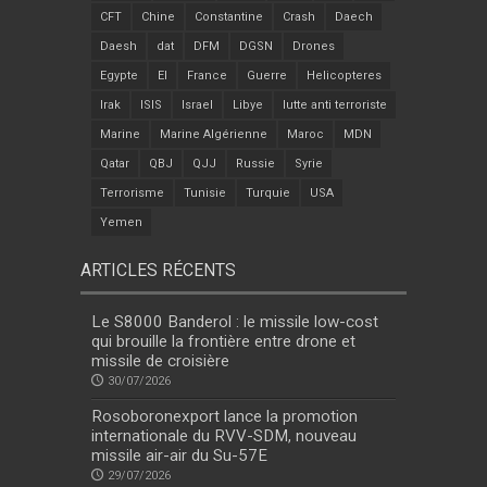
CFT
Chine
Constantine
Crash
Daech
Daesh
dat
DFM
DGSN
Drones
Egypte
EI
France
Guerre
Helicopteres
Irak
ISIS
Israel
Libye
lutte anti terroriste
Marine
Marine Algérienne
Maroc
MDN
Qatar
QBJ
QJJ
Russie
Syrie
Terrorisme
Tunisie
Turquie
USA
Yemen
ARTICLES RÉCENTS
Le S8000 Banderol : le missile low-cost
qui brouille la frontière entre drone et
missile de croisière
30/07/2026
Rosoboronexport lance la promotion
internationale du RVV-SDM, nouveau
missile air-air du Su-57E
29/07/2026