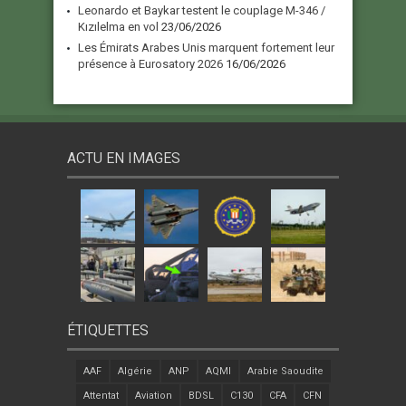
Leonardo et Baykar testent le couplage M-346 /
Kızılelma en vol
23/06/2026
Les Émirats Arabes Unis marquent fortement leur
présence à Eurosatory 2026
16/06/2026
ACTU EN IMAGES
ÉTIQUETTES
AAF
Algérie
ANP
AQMI
Arabie Saoudite
Attentat
Aviation
BDSL
C130
CFA
CFN