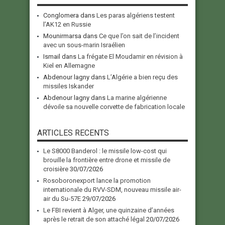
Conglomera
dans
Les paras algériens testent
l’AK12 en Russie
Mounirmarsa
dans
Ce que l’on sait de l’incident
avec un sous-marin Israélien
Ismail
dans
La frégate El Moudamir en révision à
Kiel en Allemagne
Abdenour lagny
dans
L’Algérie a bien reçu des
missiles Iskander
Abdenour lagny
dans
La marine algérienne
dévoile sa nouvelle corvette de fabrication locale
ARTICLES RECENTS
Le S8000 Banderol : le missile low-cost qui
brouille la frontière entre drone et missile de
croisière
30/07/2026
Rosoboronexport lance la promotion
internationale du RVV-SDM, nouveau missile air-
air du Su-57E
29/07/2026
Le FBI revient à Alger, une quinzaine d’années
après le retrait de son attaché légal
20/07/2026