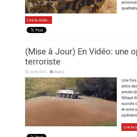
annonce
qualitati
Lire la suite...
(Mise à Jour) En Vidéo: une o
terroriste
04/05/2015
Algérie
Une fois
entre des
armée da
Wilaya d
succès de
et avoir 
opération
Lire la s