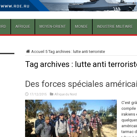
ORD
AFRIQUE
MOYEN-ORIENT
MONDE
INDUSTRIE MILITAIRE
Accueil
5
Tag archives : lutte anti terroriste
Tag archives :
lutte anti terrorist
Des forces spéciales américa
17/12/2015
Afrique du Nord
C’est grâ
compile d
irakiens
quelques
américain
tarmac d