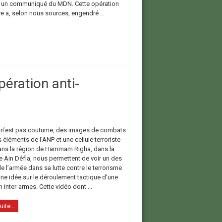
 un communiqué du MDN. Cette opération
ve a, selon nous sources, engendré ...
pération anti-
 n’est pas coutume, des images de combats
 éléments de l’ANP et une cellule terroriste
ns la région de Hammam Righa, dans la
e Ain Défla, nous permettent de voir un des
 l’armée dans sa lutte contre le terrorisme
une idée sur le déroulement tactique d’une
 inter-armes. Cette vidéo dont ...
uite...