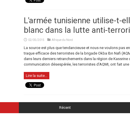
L'armée tunisienne utilise-t-e
blanc dans la lutte anti-terror
02/05/2015
Afrique du Nord
La source est plus que tendancieuse et nous ne voulons pas en fa
traque efficace des terroristes de la brigade Okba Ibn Nafi (AQM
dans leurs derniers retranchements dans la région de Kassrine 
communication désespérée, les terroristes d’AQMI, ont fait une ré
Lire la suite...
Récent