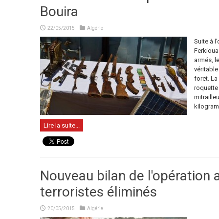
Bouira
22/05/2015
Algérie
Suite à l
Ferkioua 
armés, l
véritabl
foret. La
roquette 
mitraille
kilogram
Lire la suite...
Nouveau bilan de l'opération a
terroristes éliminés
20/05/2015
Algérie