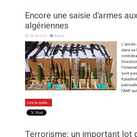
Encore une saisie d'armes aux
algériennes
28/05/2015
Algérie
L’armée 
dans sa l
contreba
Directio
l’Orienta
sont pas 
Kalashnik
patrouil
l’ANP qui 
Lire la suite...
Terrorisme: un important lot 