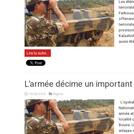
Les élém
terroris
Ferkioua,
offensive
terrorist
provisoir
Kalashni
aussi été
Lire la suite...
L'armée décime un important 
19/05/2015
Algérie
L’opérat
Nationale
armés et 
localité
Bouira. 
wilayas 