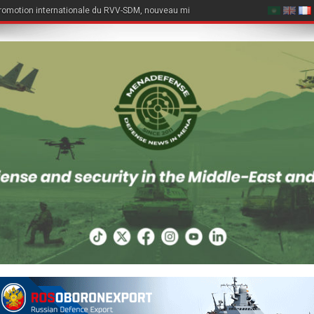
romotion internationale du RVV-SDM, nouveau missile air-air du Su-57E