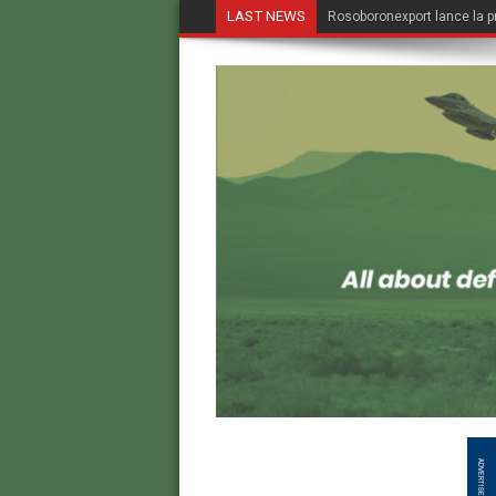
LAST NEWS
Rosoboronexport lance la p