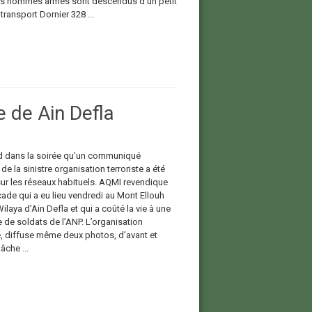
es hommes armés sont descendus d’un petit
transport Dornier 328 ...
 de Ain Defla
rd dans la soirée qu’un communiqué
e la sinistre organisation terroriste a été
sur les réseaux habituels. AQMI revendique
ade qui a eu lieu vendredi au Mont Ellouh
ilaya d’Ain Defla et qui a coûté la vie à une
 de soldats de l’ANP. L’organisation
te, diffuse même deux photos, d’avant et
âche ...