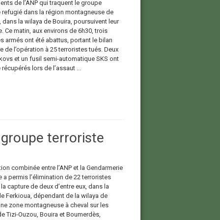
ents de l’ANP qui traquent le groupe
te refugié dans la région montagneuse de
 dans la wilaya de Bouira, poursuivent leur
. Ce matin, aux environs de 6h30, trois
es armés ont été abattus, portant le bilan
e de l’opération à 25 terroristes tués. Deux
kovs et un fusil semi-automatique SKS ont
 récupérés lors de l’assaut ...
groupe terroriste
ion combinée entre l’ANP et la Gendarmerie
 a permis l’élimination de 22 terroristes
la capture de deux d’entre eux, dans la
 de Ferkioua, dépendant de la wilaya de
Une zone montagneuse à cheval sur les
de Tizi-Ouzou, Bouira et Boumerdès,