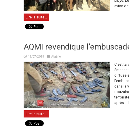
Libye. L
avion de 
Lire la suite...
AQMI revendique l’embuscade
19/07/2015
Algérie
C’est ta
émanant d
diffusé 
l’embusc
dans la W
douzaine
terroris
après la l
Lire la suite...