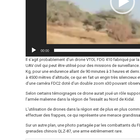
00:00
Il s’agit probablement d’un drone VTOL FDG 410 fabriqué par la s
UAV civil qui peut être utilisé pour des missions de surveillance. 
Kg, pour une endurence allant de 90 minutes à 3 heures et demi.
à 4500 mètres d’altitude, ce qui en fait un engin très silencieux et
d’une caméra FDC2 doté d’un double zoom x30 pouvant observe
Selon certains témoignages ce drone aurait joué un rôle supposé
l’armée malienne dans la région de Tessalit au Nord de Kidal.
L’utilisation de drones dans la région est de plus en plus commu
effectuer des frappes, ce qui représente une menace grandissan
Sur un autre plan, une photo partagée par les combattants du FLA,
grenades chinois QLZ-87, une arme extrêmement rare.