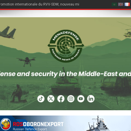
romotion internationale du RVV-SDM, nouveau missile air-air du Su-57E