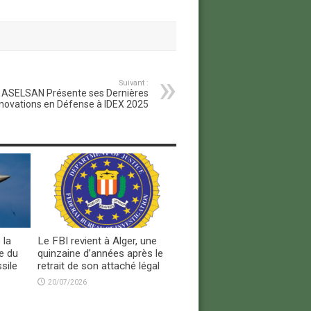
Suivant :
ASELSAN Présente ses Dernières
novations en Défense à IDEX 2025
 la
Le FBI revient à Alger, une
e du
quinzaine d’années après le
sile
retrait de son attaché légal
20/07/2026