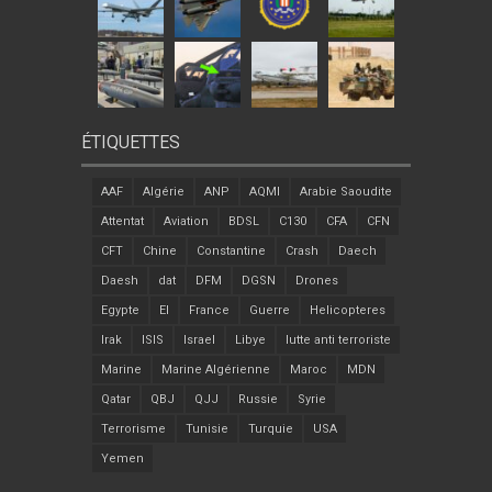
ÉTIQUETTES
AAF
Algérie
ANP
AQMI
Arabie Saoudite
Attentat
Aviation
BDSL
C130
CFA
CFN
CFT
Chine
Constantine
Crash
Daech
Daesh
dat
DFM
DGSN
Drones
Egypte
EI
France
Guerre
Helicopteres
Irak
ISIS
Israel
Libye
lutte anti terroriste
Marine
Marine Algérienne
Maroc
MDN
Qatar
QBJ
QJJ
Russie
Syrie
Terrorisme
Tunisie
Turquie
USA
Yemen