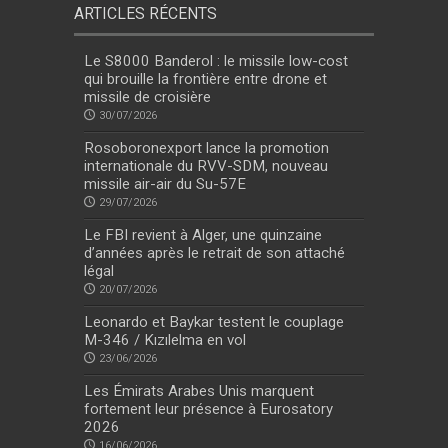
ARTICLES RÉCENTS
Le S8000 Banderol : le missile low-cost
qui brouille la frontière entre drone et
missile de croisière
30/07/2026
Rosoboronexport lance la promotion
internationale du RVV-SDM, nouveau
missile air-air du Su-57E
29/07/2026
Le FBI revient à Alger, une quinzaine
d’années après le retrait de son attaché
légal
20/07/2026
Leonardo et Baykar testent le couplage
M-346 / Kızılelma en vol
23/06/2026
Les Émirats Arabes Unis marquent
fortement leur présence à Eurosatory
2026
16/06/2026