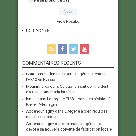
Ne se prononce pas
View Results
Polls Archive
COMMENTAIRES RECENTS
Conglomera
dans
Les paras algériens testent
l’AK12 en Russie
Mounirmarsa
dans
Ce que l’on sait de l’incident
avec un sous-marin Israélien
Ismail
dans
La frégate El Moudamir en révision à
Kiel en Allemagne
Abdenour lagny
dans
L’Algérie a bien reçu des
missiles Iskander
Abdenour lagny
dans
La marine algérienne
dévoile sa nouvelle corvette de fabrication locale