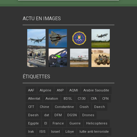
ACTU EN IMAGES
ÉTIQUETTES
AAF
Algérie
ANP
AQMI
Arabie Saoudite
Attentat
Aviation
BDSL
C130
CFA
CFN
CFT
Chine
Constantine
Crash
Daech
Daesh
dat
DFM
DGSN
Drones
Egypte
EI
France
Guerre
Helicopteres
Irak
ISIS
Israel
Libye
lutte anti terroriste