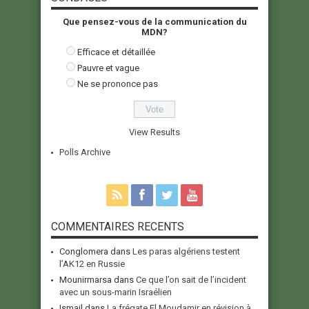
Que pensez-vous de la communication du
MDN?
Efficace et détaillée
Pauvre et vague
Ne se prononce pas
View Results
Polls Archive
COMMENTAIRES RECENTS
Conglomera
dans
Les paras algériens testent
l’AK12 en Russie
Mounirmarsa
dans
Ce que l’on sait de l’incident
avec un sous-marin Israélien
Ismail
dans
La frégate El Moudamir en révision à