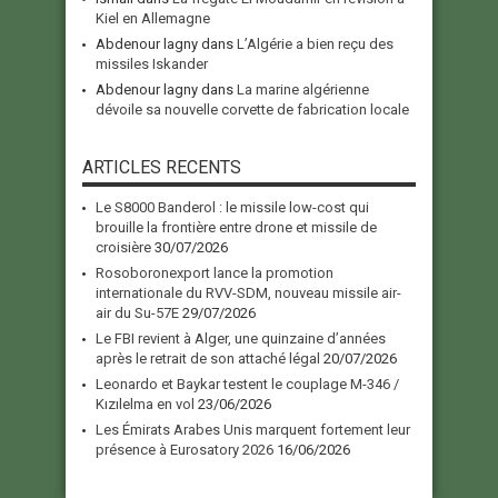
Kiel en Allemagne
Abdenour lagny
dans
L’Algérie a bien reçu des
missiles Iskander
Abdenour lagny
dans
La marine algérienne
dévoile sa nouvelle corvette de fabrication locale
ARTICLES RECENTS
Le S8000 Banderol : le missile low-cost qui
brouille la frontière entre drone et missile de
croisière
30/07/2026
Rosoboronexport lance la promotion
internationale du RVV-SDM, nouveau missile air-
air du Su-57E
29/07/2026
Le FBI revient à Alger, une quinzaine d’années
après le retrait de son attaché légal
20/07/2026
Leonardo et Baykar testent le couplage M-346 /
Kızılelma en vol
23/06/2026
Les Émirats Arabes Unis marquent fortement leur
présence à Eurosatory 2026
16/06/2026