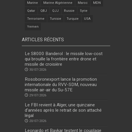
Marine
Marine Algérienne
Maroc
MDN
Qatar
QBJ
QJJ
Russie
Syrie
Terrorisme
Tunisie
Turquie
USA
Yemen
ARTICLES RÉCENTS
Le S8000 Banderol : le missile low-cost
qui brouille la frontière entre drone et
missile de croisière
30/07/2026
Rosoboronexport lance la promotion
internationale du RVV-SDM, nouveau
missile air-air du Su-57E
29/07/2026
Le FBI revient à Alger, une quinzaine
d’années après le retrait de son attaché
légal
20/07/2026
Leonardo et Baykar testent le couplage