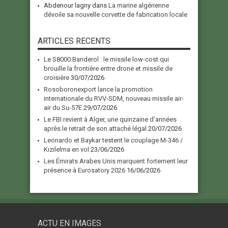
Abdenour lagny
dans
La marine algérienne
dévoile sa nouvelle corvette de fabrication locale
ARTICLES RECENTS
Le S8000 Banderol : le missile low-cost qui
brouille la frontière entre drone et missile de
croisière
30/07/2026
Rosoboronexport lance la promotion
internationale du RVV-SDM, nouveau missile air-
air du Su-57E
29/07/2026
Le FBI revient à Alger, une quinzaine d’années
après le retrait de son attaché légal
20/07/2026
Leonardo et Baykar testent le couplage M-346 /
Kızılelma en vol
23/06/2026
Les Émirats Arabes Unis marquent fortement leur
présence à Eurosatory 2026
16/06/2026
ACTU EN IMAGES