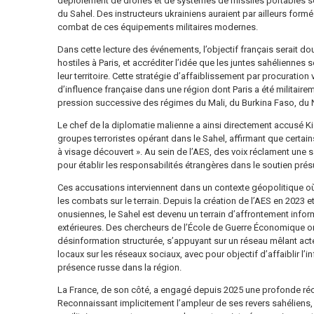
déploiement de drones et de systèmes de missiles portables s
du Sahel. Des instructeurs ukrainiens auraient par ailleurs formé
combat de ces équipements militaires modernes.
Dans cette lecture des événements, l’objectif français serait d
hostiles à Paris, et accréditer l’idée que les juntes sahéliennes s
leur territoire. Cette stratégie d’affaiblissement par procuration v
d’influence française dans une région dont Paris a été militaire
pression successive des régimes du Mali, du Burkina Faso, du N
Le chef de la diplomatie malienne a ainsi directement accusé Ki
groupes terroristes opérant dans le Sahel, affirmant que certai
à visage découvert ». Au sein de l’AES, des voix réclament une s
pour établir les responsabilités étrangères dans le soutien pr
Ces accusations interviennent dans un contexte géopolitique où l
les combats sur le terrain. Depuis la création de l’AES en 2023 et
onusiennes, le Sahel est devenu un terrain d’affrontement info
extérieures. Des chercheurs de l’École de Guerre Économique
désinformation structurée, s’appuyant sur un réseau mêlant acteu
locaux sur les réseaux sociaux, avec pour objectif d’affaiblir l’i
présence russe dans la région.
La France, de son côté, a engagé depuis 2025 une profonde réori
Reconnaissant implicitement l’ampleur de ses revers sahéliens,