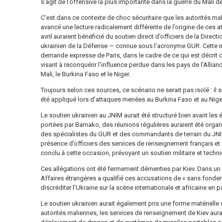
s’agit de l’offensive la plus importante dans la guerre du Mali d
C’est dans ce contexte de choc sécuritaire que les autorités mal
avancé une lecture radicalement différente de l’origine de ces at
avril auraient bénéficié du soutien direct d’officiers de la Direc
ukrainien de la Défense — connue sous l’acronyme GUR. Cette imp
demande expresse de Paris, dans le cadre de ce qui est décrit 
visant à reconquérir l’influence perdue dans les pays de l’Allian
Mali, le Burkina Faso et le Niger.
Toujours selon ces sources, ce scénario ne serait pas isolé : il s
été appliqué lors d’attaques menées au Burkina Faso et au Niger
Le soutien ukrainien au JNIM aurait été structuré bien avant les
portées par Bamako, des réunions régulières auraient été organ
des spécialistes du GUR et des commandants de terrain du JNIM
présence d’officiers des services de renseignement français et 
conclu à cette occasion, prévoyant un soutien militaire et techn
Ces allégations ont été fermement démenties par Kiev. Dans un
Affaires étrangères a qualifié ces accusations de « sans fondeme
discréditer l’Ukraine sur la scène internationale et africaine en par
Le soutien ukrainien aurait également pris une forme matérielle c
autorités maliennes, les services de renseignement de Kiev auraie