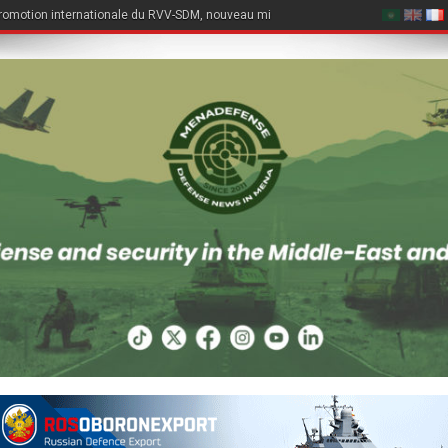
romotion internationale du RVV-SDM, nouveau missile air-air du Su-57E