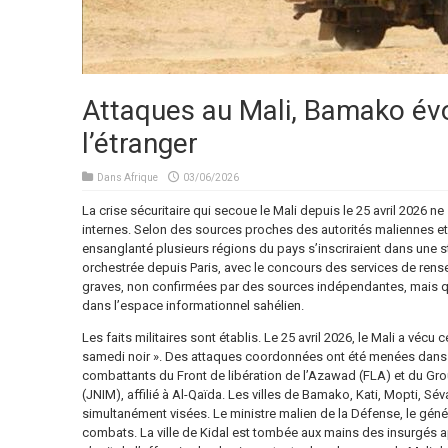
Attaques au Mali, Bamako év
l’étranger
Dans
Afrique
03/06/2026
La crise sécuritaire qui secoue le Mali depuis le 25 avril 2026 ne
internes. Selon des sources proches des autorités maliennes e
ensanglanté plusieurs régions du pays s’inscriraient dans une s
orchestrée depuis Paris, avec le concours des services de rens
graves, non confirmées par des sources indépendantes, mais qui
dans l’espace informationnel sahélien.
Les faits militaires sont établis. Le 25 avril 2026, le Mali a vécu
samedi noir ». Des attaques coordonnées ont été menées dans 
combattants du Front de libération de l’Azawad (FLA) et du Gro
(JNIM), affilié à Al-Qaïda. Les villes de Bamako, Kati, Mopti, Sé
simultanément visées. Le ministre malien de la Défense, le géné
combats. La ville de Kidal est tombée aux mains des insurgés ap