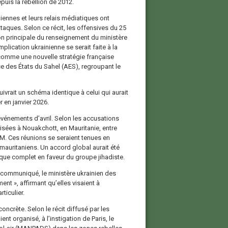
epuis la rébellion de 2012.
iennes et leurs relais médiatiques ont
taques. Selon ce récit, les offensives du 25
tion principale du renseignement du ministère
lication ukrainienne se serait faite à la
comme une nouvelle stratégie française
ce des États du Sahel (AES), regroupant le
uivrait un schéma identique à celui qui aurait
 en janvier 2026.
 événements d’avril. Selon les accusations
isées à Nouakchott, en Mauritanie, entre
. Ces réunions se seraient tenues en
mauritaniens. Un accord global aurait été
ique complet en faveur du groupe jihadiste.
 communiqué, le ministère ukrainien des
nt », affirmant qu’elles visaient à
ticulier.
oncrète. Selon le récit diffusé par les
nt organisé, à l’instigation de Paris, le