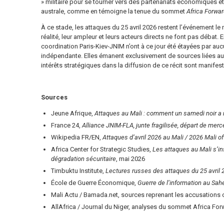
» militaire pour se tourner vers des partenariats économiques et
australe, comme en témoigne la tenue du sommet
Africa Forwar
À ce stade, les attaques du 25 avril 2026 restent l’événement l
réalité, leur ampleur et leurs acteurs directs ne font pas débat. 
coordination Paris-Kiev-JNIM n’ont à ce jour été étayées par auc
indépendante. Elles émanent exclusivement de sources liées au
intérêts stratégiques dans la diffusion de ce récit sont manifest
Sources
Jeune Afrique,
Attaques au Mali : comment un samedi noir a r
France 24,
Alliance JNIM-FLA, junte fragilisée, départ de mer
Wikipedia FR/EN,
Attaques d’avril 2026 au Mali / 2026 Mali o
Africa Center for Strategic Studies,
Les attaques au Mali s’in
dégradation sécuritaire
, mai 2026
Timbuktu Institute,
Lectures russes des attaques du 25 avril 
École de Guerre Économique,
Guerre de l’information au Sahe
Mali Actu / Bamada.net, sources reprenant les accusations o
AllAfrica / Journal du Niger, analyses du sommet Africa Forw