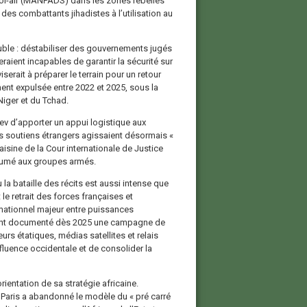
ol-air (MANPADS) dans les zones rebelles
 des combattants jihadistes à l’utilisation au
ouble : déstabiliser des gouvernements jugés
eraient incapables de garantir la sécurité sur
iserait à préparer le terrain pour un retour
ment expulsée entre 2022 et 2025, sous la
iger et du Tchad.
ev d’apporter un appui logistique aux
ns soutiens étrangers agissaient désormais «
aisine de la Cour internationale de Justice
ésumé aux groupes armés.
a bataille des récits est aussi intense que
 le retrait des forces françaises et
rmationnel majeur entre puissances
 ont documenté dès 2025 une campagne de
rs étatiques, médias satellites et relais
nfluence occidentale et de consolider la
entation de sa stratégie africaine.
 Paris a abandonné le modèle du « pré carré