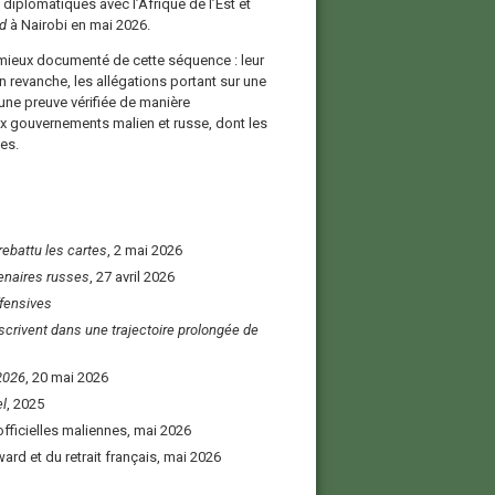
 diplomatiques avec l’Afrique de l’Est et
d
à Nairobi en mai 2026.
e mieux documenté de cette séquence : leur
En revanche, les allégations portant sur une
une preuve vérifiée de manière
x gouvernements malien et russe, dont les
es.
ebattu les cartes
, 2 mai 2026
cenaires russes
, 27 avril 2026
ffensives
scrivent dans une trajectoire prolongée de
2026
, 20 mai 2026
l
, 2025
fficielles maliennes, mai 2026
ard et du retrait français, mai 2026