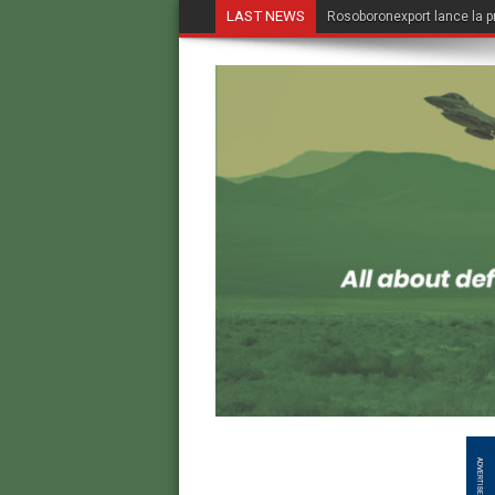
LAST NEWS
Rosoboronexport lance la p