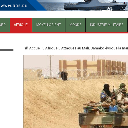
ORD
AFRIQUE
MOYEN-ORIENT
MONDE
INDUSTRIE MILITAIRE
Accueil
5
Afrique
5
Attaques au Mali, Bamako évoque la main