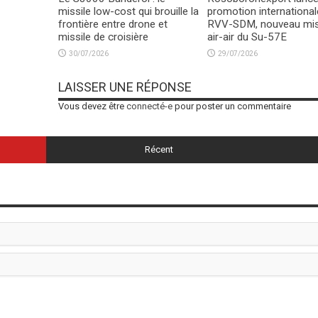
missile low-cost qui brouille la
promotion international
frontière entre drone et
RVV-SDM, nouveau mis
missile de croisière
air-air du Su-57E
30/07/2026
29/07/2026
LAISSER UNE RÉPONSE
Vous devez être
connecté-e
pour poster un commentaire
Récent