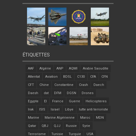
ÉTIQUETTES
AAF
Algérie
ANP
AQMI
Arabie Saoudite
Attentat
Aviation
BDSL
C130
CFA
CFN
CFT
Chine
Constantine
Crash
Daech
Daesh
dat
DFM
DGSN
Drones
Egypte
EI
France
Guerre
Helicopteres
Irak
ISIS
Israel
Libye
lutte anti terroriste
Marine
Marine Algérienne
Maroc
MDN
Qatar
QBJ
QJJ
Russie
Syrie
Terrorisme
Tunisie
Turquie
USA