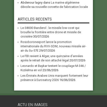
Abdenour lagny
dans
La marine algérienne
dévoile sa nouvelle corvette de fabrication locale
ARTICLES RECENTS
Le S8000 Banderol : le missile low-cost qui
brouille la frontière entre drone et missile de
croisière
30/07/2026
Rosoboronexport lance la promotion
internationale du RVV-SDM, nouveau missile air-
air du Su-57E
29/07/2026
Le FBI revient à Alger, une quinzaine d’années
après le retrait de son attaché légal
20/07/2026
Leonardo et Baykar testent le couplage M-346 /
Kızılelma en vol
23/06/2026
Les Émirats Arabes Unis marquent fortement leur
présence à Eurosatory 2026
16/06/2026
ACTU EN IMAGES