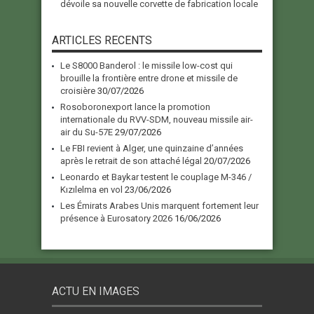
dévoile sa nouvelle corvette de fabrication locale
ARTICLES RECENTS
Le S8000 Banderol : le missile low-cost qui
brouille la frontière entre drone et missile de
croisière
30/07/2026
Rosoboronexport lance la promotion
internationale du RVV-SDM, nouveau missile air-
air du Su-57E
29/07/2026
Le FBI revient à Alger, une quinzaine d’années
après le retrait de son attaché légal
20/07/2026
Leonardo et Baykar testent le couplage M-346 /
Kızılelma en vol
23/06/2026
Les Émirats Arabes Unis marquent fortement leur
présence à Eurosatory 2026
16/06/2026
ACTU EN IMAGES