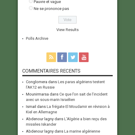
Pauvre et vague
Ne se prononce pas
View Results
Polls Archive
COMMENTAIRES RECENTS
Conglomera
dans
Les paras algériens testent
l’AK12 en Russie
Mounirmarsa
dans
Ce que l’on sait de l’incident
avec un sous-marin Israélien
Ismail
dans
La frégate El Moudamir en révision à
Kiel en Allemagne
Abdenour lagny
dans
L’Algérie a bien reçu des
missiles Iskander
Abdenour lagny
dans
La marine algérienne