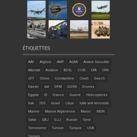
ÉTIQUETTES
AAF
Algérie
ANP
AQMI
Arabie Saoudite
Attentat
Aviation
BDSL
C130
CFA
CFN
CFT
Chine
Constantine
Crash
Daech
Daesh
dat
DFM
DGSN
Drones
Egypte
EI
France
Guerre
Helicopteres
Irak
ISIS
Israel
Libye
lutte anti terroriste
Marine
Marine Algérienne
Maroc
MDN
Qatar
QBJ
QJJ
Russie
Syrie
Terrorisme
Tunisie
Turquie
USA
Yemen