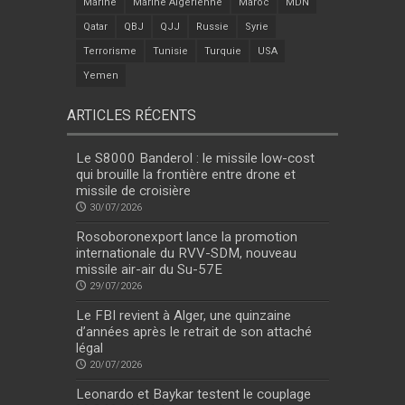
Marine
Marine Algérienne
Maroc
MDN
Qatar
QBJ
QJJ
Russie
Syrie
Terrorisme
Tunisie
Turquie
USA
Yemen
ARTICLES RÉCENTS
Le S8000 Banderol : le missile low-cost
qui brouille la frontière entre drone et
missile de croisière
30/07/2026
Rosoboronexport lance la promotion
internationale du RVV-SDM, nouveau
missile air-air du Su-57E
29/07/2026
Le FBI revient à Alger, une quinzaine
d’années après le retrait de son attaché
légal
20/07/2026
Leonardo et Baykar testent le couplage