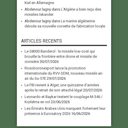
Kiel en Allemagne
Abdenour lagny
dans
L’Algérie a bien reçu des
missiles Iskander
Abdenour lagny
dans
La marine algérienne
dévoile sa nouvelle corvette de fabrication locale
ARTICLES RECENTS
Le S8000 Banderol : le missile low-cost qui
brouille la frontière entre drone et missile de
croisière
30/07/2026
Rosoboronexport lance la promotion
internationale du RVV-SDM, nouveau missile air-
air du Su-57E
29/07/2026
Le FBI revient à Alger, une quinzaine d’années
après le retrait de son attaché légal
20/07/2026
Leonardo et Baykar testent le couplage M-346 /
Kızılelma en vol
23/06/2026
Les Émirats Arabes Unis marquent fortement leur
présence à Eurosatory 2026
16/06/2026