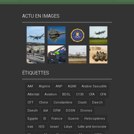
ACTU EN IMAGES
ÉTIQUETTES
AAF
Algérie
ANP
AQMI
Arabie Saoudite
Attentat
Aviation
BDSL
C130
CFA
CFN
CFT
Chine
Constantine
Crash
Daech
Daesh
dat
DFM
DGSN
Drones
Egypte
EI
France
Guerre
Helicopteres
Irak
ISIS
Israel
Libye
lutte anti terroriste