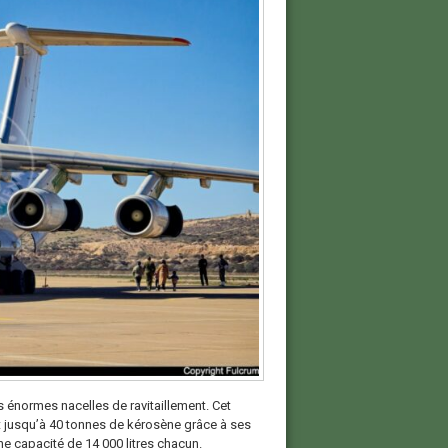
s énormes nacelles de ravitaillement. Cet
nt jusqu’à 40 tonnes de kérosène grâce à ses
ne capacité de 14 000 litres chacun.