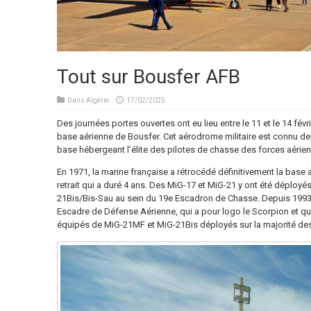
Tout sur Bousfer AFB
Dans
Algérie
17/02/2025
Des journées portes ouvertes ont eu lieu entre le 11 et le 14 févr
base aérienne de Bousfer. Cet aérodrome militaire est connu d
base hébergeant l’élite des pilotes de chasse des forces aérie
En 1971, la marine française a rétrocédé définitivement la base 
retrait qui a duré 4 ans. Des MiG-17 et MiG-21 y ont été déployés,
21Bis/Bis-Sau au sein du 19e Escadron de Chasse. Depuis 1993, 
Escadre de Défense Aérienne, qui a pour logo le Scorpion et qu
équipés de MiG-21MF et MiG-21Bis déployés sur la majorité des 