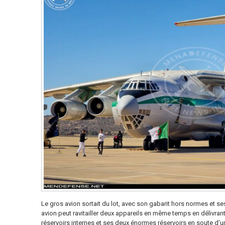
Le gros avion sortait du lot, avec son gabarit hors normes et se
avion peut ravitailler deux appareils en même temps en délivra
réservoirs internes et ses deux énormes réservoirs en soute d’u