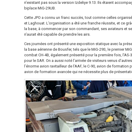
n’existant pas sous la version Izdeliye 9.13. Ils étaient accomp
biplace MiG-29UB.
Cette JPO a connu un franc succès, tout comme celles organisé
et Laghouat. L’organisation a été une franche réussite, et ce g
la base, à commencer par son commandant, ses aviateurs et ses
n’aurait été capable de prendre les airs.
Ces journées ont présenté une exposition statique avec la prés
la base aérienne de Bousfer, tels que le MiG-29S, le premier Mi
combat CH-4B, également présenté pour la première fois, l’AS-3
pour le SAR. On a aussi noté l’arrivée de visiteurs venus d’autr
l’énorme avion ravitailleur de l’AAF, le C-90, avion de formation p
avion de formation avancée qui ne nécessite plus de présentati