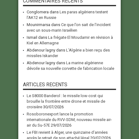
COMMENTAIRES RECENTS
Conglomera
dans
Les paras algériens testent
l’AK12 en Russie
Mounirmarsa
dans
Ce que l’on sait de l’incident
avec un sous-marin Israélien
Ismail
dans
La frégate El Moudamir en révision à
Kiel en Allemagne
Abdenour lagny
dans
L’Algérie a bien reçu des
missiles Iskander
Abdenour lagny
dans
La marine algérienne
dévoile sa nouvelle corvette de fabrication locale
ARTICLES RECENTS
Le S8000 Banderol : le missile low-cost qui
brouille la frontière entre drone et missile de
croisière
30/07/2026
Rosoboronexport lance la promotion
internationale du RVV-SDM, nouveau missile air-
air du Su-57E
29/07/2026
Le FBI revient à Alger, une quinzaine d’années
après le retrait de son attaché légal
20/07/2026