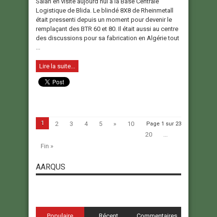
Salah en visite aujourd’hui à la Base Centrale
Logistique de Blida. Le blindé 8X8 de Rheinmetall
était pressenti depuis un moment pour devenir le
remplaçant des BTR 60 et 80. Il était aussi au centre
des discussions pour sa fabrication en Algérie tout
...
Lire la suite...
1
2
3
4
5
»
10
Page 1 sur 23
20
...
Fin »
AARQUS
Populaire
Récent
Commentaires