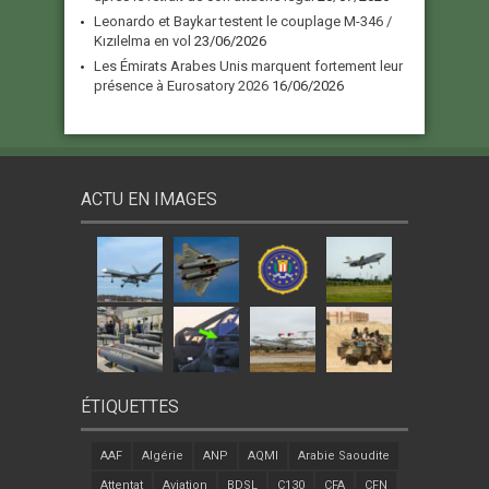
Leonardo et Baykar testent le couplage M-346 /
Kızılelma en vol
23/06/2026
Les Émirats Arabes Unis marquent fortement leur
présence à Eurosatory 2026
16/06/2026
ACTU EN IMAGES
ÉTIQUETTES
AAF
Algérie
ANP
AQMI
Arabie Saoudite
Attentat
Aviation
BDSL
C130
CFA
CFN