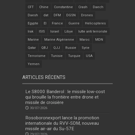
CFT
Chine
Constantine
Crash
Daech
Daesh
dat
DFM
DGSN
Drones
Egypte
EI
France
Guerre
Helicopteres
Irak
ISIS
Israel
Libye
lutte anti terroriste
Marine
Marine Algérienne
Maroc
MDN
Qatar
QBJ
QJJ
Russie
Syrie
Terrorisme
Tunisie
Turquie
USA
Yemen
ARTICLES RÉCENTS
Le S8000 Banderol : le missile low-cost
qui brouille la frontière entre drone et
missile de croisière
30/07/2026
Rosoboronexport lance la promotion
internationale du RVV-SDM, nouveau
missile air-air du Su-57E
29/07/2026