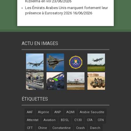
Kızılelma en vol
23/06/2026
Les Émirats Arabes Unis marquent fortement leur
présence à Eurosatory 2026
16/06/2026
ACTU EN IMAGES
ÉTIQUETTES
AAF
Algérie
ANP
AQMI
Arabie Saoudite
Attentat
Aviation
BDSL
C130
CFA
CFN
CFT
Chine
Constantine
Crash
Daech