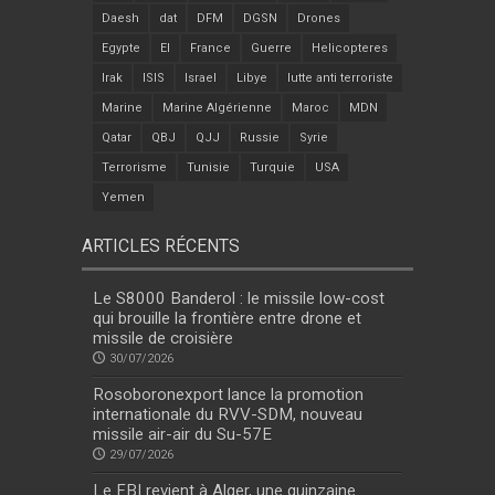
Daesh
dat
DFM
DGSN
Drones
Egypte
EI
France
Guerre
Helicopteres
Irak
ISIS
Israel
Libye
lutte anti terroriste
Marine
Marine Algérienne
Maroc
MDN
Qatar
QBJ
QJJ
Russie
Syrie
Terrorisme
Tunisie
Turquie
USA
Yemen
ARTICLES RÉCENTS
Le S8000 Banderol : le missile low-cost
qui brouille la frontière entre drone et
missile de croisière
30/07/2026
Rosoboronexport lance la promotion
internationale du RVV-SDM, nouveau
missile air-air du Su-57E
29/07/2026
Le FBI revient à Alger, une quinzaine