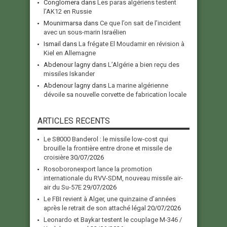
Conglomera
dans
Les paras algériens testent
l’AK12 en Russie
Mounirmarsa
dans
Ce que l’on sait de l’incident
avec un sous-marin Israélien
Ismail
dans
La frégate El Moudamir en révision à
Kiel en Allemagne
Abdenour lagny
dans
L’Algérie a bien reçu des
missiles Iskander
Abdenour lagny
dans
La marine algérienne
dévoile sa nouvelle corvette de fabrication locale
ARTICLES RECENTS
Le S8000 Banderol : le missile low-cost qui
brouille la frontière entre drone et missile de
croisière
30/07/2026
Rosoboronexport lance la promotion
internationale du RVV-SDM, nouveau missile air-
air du Su-57E
29/07/2026
Le FBI revient à Alger, une quinzaine d’années
après le retrait de son attaché légal
20/07/2026
Leonardo et Baykar testent le couplage M-346 /