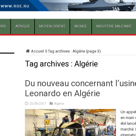
ORD
AFRIQUE
MOYEN-ORIENT
MONDE
INDUSTRIE MILITAIRE
Accueil
5
Tag archives : Algérie
(page 3)
Tag archives :
Algérie
Du nouveau concernant l’usin
Leonardo en Algérie
25/09/2017
Algérie
Un appel 
en main 
été lanc
marché. L
internati