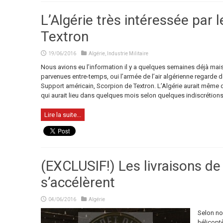
L’Algérie très intéressée par 
Textron
19/06/2016
Algérie
,
Industrie Militaire
Nous avions eu l’information il y a quelques semaines déjà mai
parvenues entre-temps, oui l’armée de l’air algérienne regarde de
Support américain, Scorpion de Textron. L’Algérie aurait même
qui aurait lieu dans quelques mois selon quelques indiscrétions
Lire la suite...
(EXCLUSIF!) Les livraisons de
s’accélèrent
04/06/2016
Algérie
Selon no
hélicopt