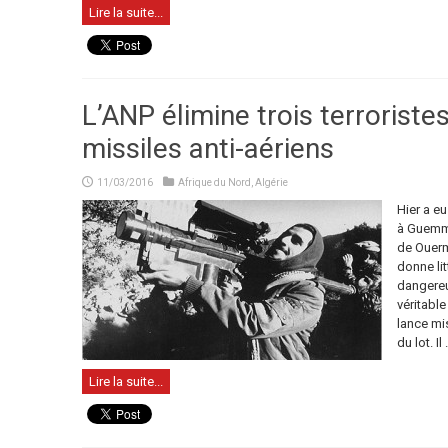
Lire la suite...
L’ANP élimine trois terroriste
missiles anti-aériens
11/03/2016
Afrique du Nord
,
Algérie
Hier a eu
à Guemma
de Ouerm
donne lit
dangereux
véritable
lance mis
du lot. Il .
Lire la suite...