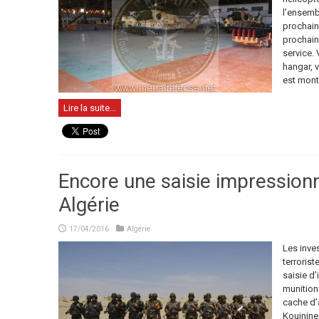
l’ensembl
prochain.
prochain
service. 
hangar, 
est monté
Lire la suite...
Encore une saisie impression
Algérie
17/04/2016
Algérie
Les inves
terrorist
saisie d
munition
cache d’
Kouinine 