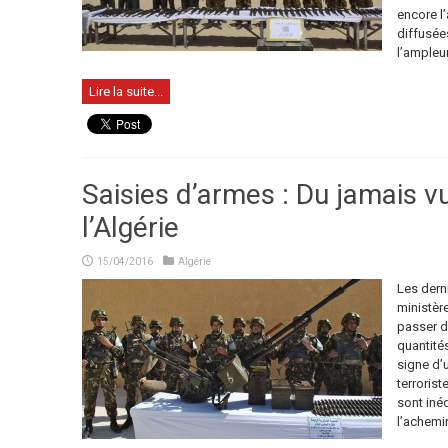
encore l
diffusée
l’ampleur 
Lire la suite...
Saisies d’armes : Du jamais vu
l’Algérie
15/04/2016
Algérie
Les dern
ministère
passer d
quantités
signe d’
terrorist
sont inéd
l’achemi