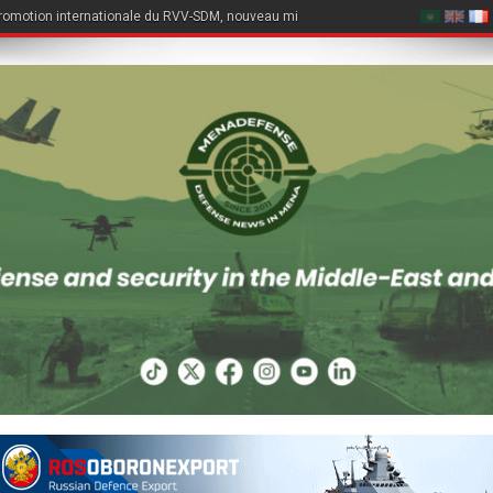
romotion internationale du RVV-SDM, nouveau missile air-air du Su-57E