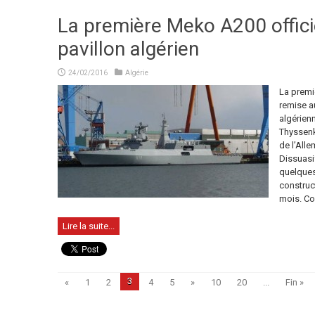
La première Meko A200 offic
pavillon algérien
24/02/2016
Algérie
La premi
remise 
algérienn
Thyssenk
de l’Allema
Dissuasi
quelques
construct
mois. Con
Lire la suite...
3
«
1
2
4
5
»
10
20
...
Fin »