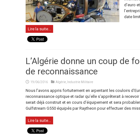
d’euro et
l’entrepr
date limit
Lire la suite...
L’Algérie donne un coup de fo
de reconnaissance
19/06/2016
Algérie
,
Industrie Militaire
Nous l’avons appris fortuitement en arpentant les couloirs d’Euro
reconnaissance optique et radar qu’elle s’apprêterait à recevoir 
serait déjà construit et en cours d’équipement et sera probablemen
Gulfstream G550 équipés par Raytheon pour effectuer des miss
Lire la suite...