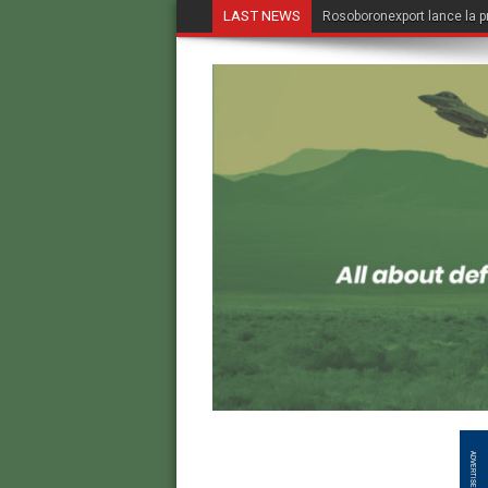
LAST NEWS
Rosoboronexport lance la p