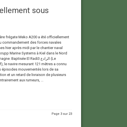
iellement sous
ère frégate Meko A200 a été officiellement
au commandement des forces navales
es hier après midi par le chantier naval
rupp Marine Systems à Kiel dans le Nord
gne. Baptisée El Radi3 الرادع (Le
f), le navire mesurant 121 mètres a connu
 épisodes mouvementés lors de sa
ion et un retard de livraison de plusieurs
trairement aux rumeurs, ...
Page 3 sur 23