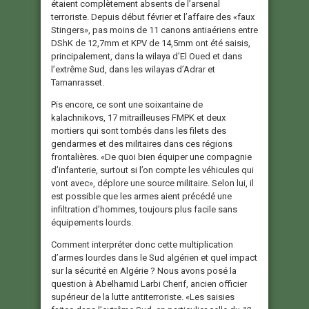
étaient complètement absents de l’arsenal
terroriste. Depuis début février et l’affaire des «faux
Stingers», pas moins de 11 canons antiaériens entre
DShK de 12,7mm et KPV de 14,5mm ont été saisis,
principalement, dans la wilaya d’El Oued et dans
l’extrême Sud, dans les wilayas d’Adrar et
Tamanrasset.
Pis encore, ce sont une soixantaine de
kalachnikovs, 17 mitrailleuses FMPK et deux
mortiers qui sont tombés dans les filets des
gendarmes et des militaires dans ces régions
frontalières. «De quoi bien équiper une compagnie
d’infanterie, surtout si l’on compte les véhicules qui
vont avec», déplore une source militaire. Selon lui, il
est possible que les armes aient précédé une
infiltration d’hommes, toujours plus facile sans
équipements lourds.
Comment interpréter donc cette multiplication
d’armes lourdes dans le Sud algérien et quel impact
sur la sécurité en Algérie ? Nous avons posé la
question à Abelhamid Larbi Cherif, ancien officier
supérieur de la lutte antiterroriste. «Les saisies