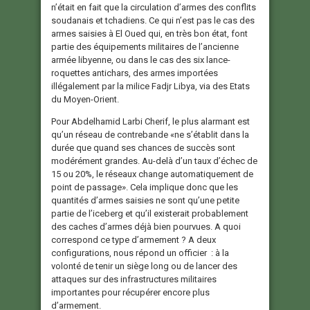
n’était en fait que la circulation d’armes des conflits
soudanais et tchadiens. Ce qui n’est pas le cas des
armes saisies à El Oued qui, en très bon état, font
partie des équipements militaires de l’ancienne
armée libyenne, ou dans le cas des six lance-
roquettes antichars, des armes importées
illégalement par la milice Fadjr Libya, via des Etats
du Moyen-Orient.
Pour Abdelhamid Larbi Cherif, le plus alarmant est
qu’un réseau de contrebande «ne s’établit dans la
durée que quand ses chances de succès sont
modérément grandes. Au-delà d’un taux d’échec de
15 ou 20%, le réseaux change automatiquement de
point de passage». Cela implique donc que les
quantités d’armes saisies ne sont qu’une petite
partie de l’iceberg et qu’il existerait probablement
des caches d’armes déjà bien pourvues. A quoi
correspond ce type d’armement ? A deux
configurations, nous répond un officier : à la
volonté de tenir un siège long ou de lancer des
attaques sur des infrastructures militaires
importantes pour récupérer encore plus
d’armement.