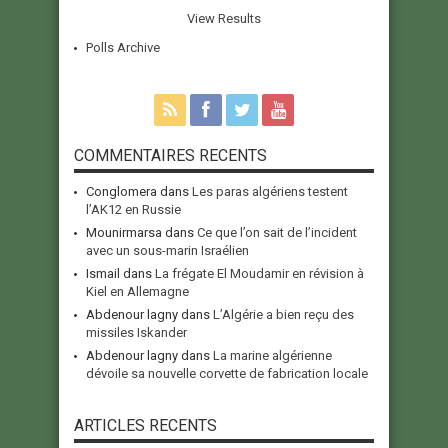
View Results
Polls Archive
COMMENTAIRES RECENTS
Conglomera
dans
Les paras algériens testent
l’AK12 en Russie
Mounirmarsa
dans
Ce que l’on sait de l’incident
avec un sous-marin Israélien
Ismail
dans
La frégate El Moudamir en révision à
Kiel en Allemagne
Abdenour lagny
dans
L’Algérie a bien reçu des
missiles Iskander
Abdenour lagny
dans
La marine algérienne
dévoile sa nouvelle corvette de fabrication locale
ARTICLES RECENTS