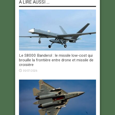
À LIRE AUSSI ...
Le S8000 Banderol : le missile low-cost qui
brouille la frontière entre drone et missile de
croisière
30/07/2026