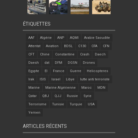
ÉTIQUETTES
AAF
Algérie
ANP
AQMI
Arabie Saoudite
Attentat
Aviation
BDSL
C130
CFA
CFN
CFT
Chine
Constantine
Crash
Daech
Daesh
dat
DFM
DGSN
Drones
Egypte
EI
France
Guerre
Helicopteres
Irak
ISIS
Israel
Libye
lutte anti terroriste
Marine
Marine Algérienne
Maroc
MDN
Qatar
QBJ
QJJ
Russie
Syrie
Terrorisme
Tunisie
Turquie
USA
Yemen
ARTICLES RÉCENTS