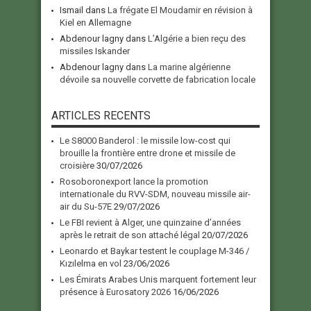
Ismail
dans
La frégate El Moudamir en révision à
Kiel en Allemagne
Abdenour lagny
dans
L’Algérie a bien reçu des
missiles Iskander
Abdenour lagny
dans
La marine algérienne
dévoile sa nouvelle corvette de fabrication locale
ARTICLES RECENTS
Le S8000 Banderol : le missile low-cost qui
brouille la frontière entre drone et missile de
croisière
30/07/2026
Rosoboronexport lance la promotion
internationale du RVV-SDM, nouveau missile air-
air du Su-57E
29/07/2026
Le FBI revient à Alger, une quinzaine d’années
après le retrait de son attaché légal
20/07/2026
Leonardo et Baykar testent le couplage M-346 /
Kızılelma en vol
23/06/2026
Les Émirats Arabes Unis marquent fortement leur
présence à Eurosatory 2026
16/06/2026