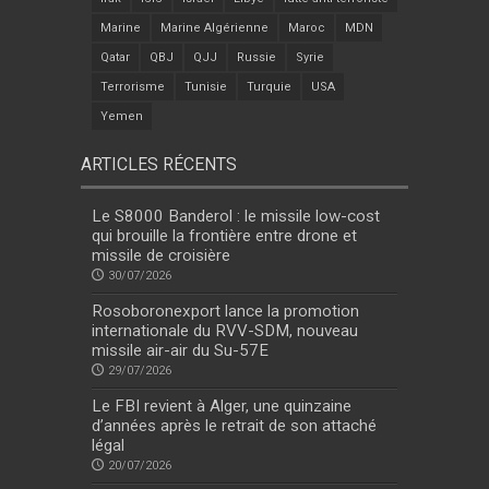
Marine
Marine Algérienne
Maroc
MDN
Qatar
QBJ
QJJ
Russie
Syrie
Terrorisme
Tunisie
Turquie
USA
Yemen
ARTICLES RÉCENTS
Le S8000 Banderol : le missile low-cost
qui brouille la frontière entre drone et
missile de croisière
30/07/2026
Rosoboronexport lance la promotion
internationale du RVV-SDM, nouveau
missile air-air du Su-57E
29/07/2026
Le FBI revient à Alger, une quinzaine
d’années après le retrait de son attaché
légal
20/07/2026