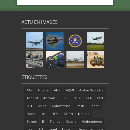
ACTU EN IMAGES
ÉTIQUETTES
AAF
Algérie
ANP
AQMI
Arabie Saoudite
Attentat
Aviation
BDSL
C130
CFA
CFN
CFT
Chine
Constantine
Crash
Daech
Daesh
dat
DFM
DGSN
Drones
Egypte
EI
France
Guerre
Helicopteres
Irak
ISIS
Israel
Libye
lutte anti terroriste