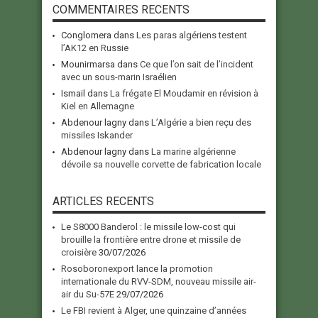
COMMENTAIRES RECENTS
Conglomera
dans
Les paras algériens testent
l’AK12 en Russie
Mounirmarsa
dans
Ce que l’on sait de l’incident
avec un sous-marin Israélien
Ismail
dans
La frégate El Moudamir en révision à
Kiel en Allemagne
Abdenour lagny
dans
L’Algérie a bien reçu des
missiles Iskander
Abdenour lagny
dans
La marine algérienne
dévoile sa nouvelle corvette de fabrication locale
ARTICLES RECENTS
Le S8000 Banderol : le missile low-cost qui
brouille la frontière entre drone et missile de
croisière
30/07/2026
Rosoboronexport lance la promotion
internationale du RVV-SDM, nouveau missile air-
air du Su-57E
29/07/2026
Le FBI revient à Alger, une quinzaine d’années