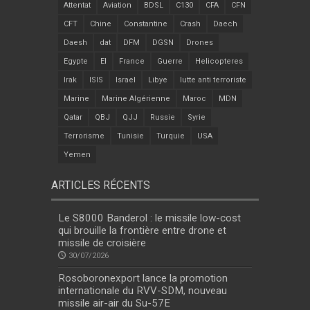
Attentat
Aviation
BDSL
C130
CFA
CFN
CFT
Chine
Constantine
Crash
Daech
Daesh
dat
DFM
DGSN
Drones
Egypte
EI
France
Guerre
Helicopteres
Irak
ISIS
Israel
Libye
lutte anti terroriste
Marine
Marine Algérienne
Maroc
MDN
Qatar
QBJ
QJJ
Russie
Syrie
Terrorisme
Tunisie
Turquie
USA
Yemen
ARTICLES RÉCENTS
Le S8000 Banderol : le missile low-cost
qui brouille la frontière entre drone et
missile de croisière
30/07/2026
Rosoboronexport lance la promotion
internationale du RVV-SDM, nouveau
missile air-air du Su-57E