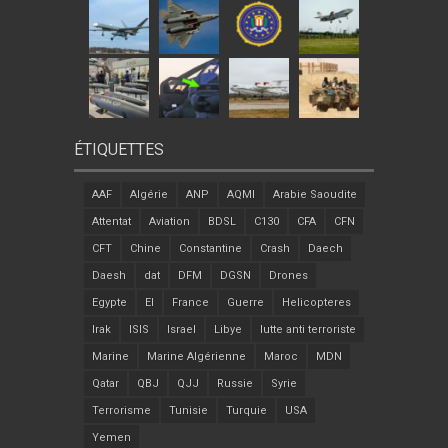
ÉTIQUETTES
AAF
Algérie
ANP
AQMI
Arabie Saoudite
Attentat
Aviation
BDSL
C130
CFA
CFN
CFT
Chine
Constantine
Crash
Daech
Daesh
dat
DFM
DGSN
Drones
Egypte
EI
France
Guerre
Helicopteres
Irak
ISIS
Israel
Libye
lutte anti terroriste
Marine
Marine Algérienne
Maroc
MDN
Qatar
QBJ
QJJ
Russie
Syrie
Terrorisme
Tunisie
Turquie
USA
Yemen