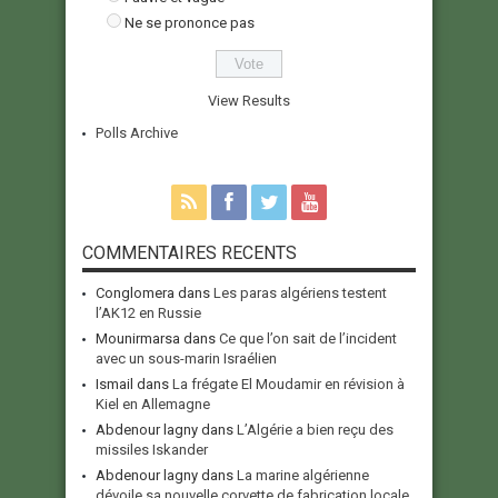
Ne se prononce pas
View Results
Polls Archive
COMMENTAIRES RECENTS
Conglomera
dans
Les paras algériens testent
l’AK12 en Russie
Mounirmarsa
dans
Ce que l’on sait de l’incident
avec un sous-marin Israélien
Ismail
dans
La frégate El Moudamir en révision à
Kiel en Allemagne
Abdenour lagny
dans
L’Algérie a bien reçu des
missiles Iskander
Abdenour lagny
dans
La marine algérienne
dévoile sa nouvelle corvette de fabrication locale