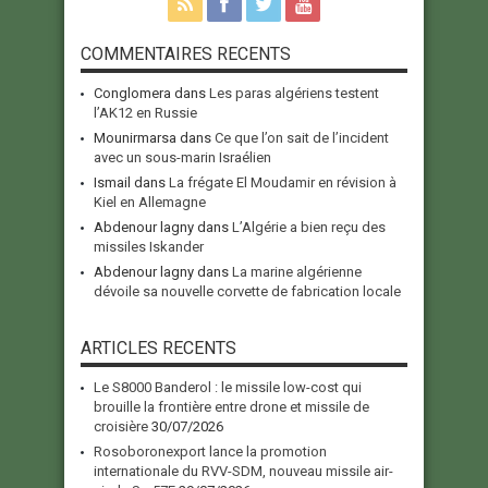
COMMENTAIRES RECENTS
Conglomera
dans
Les paras algériens testent
l’AK12 en Russie
Mounirmarsa
dans
Ce que l’on sait de l’incident
avec un sous-marin Israélien
Ismail
dans
La frégate El Moudamir en révision à
Kiel en Allemagne
Abdenour lagny
dans
L’Algérie a bien reçu des
missiles Iskander
Abdenour lagny
dans
La marine algérienne
dévoile sa nouvelle corvette de fabrication locale
ARTICLES RECENTS
Le S8000 Banderol : le missile low-cost qui
brouille la frontière entre drone et missile de
croisière
30/07/2026
Rosoboronexport lance la promotion
internationale du RVV-SDM, nouveau missile air-