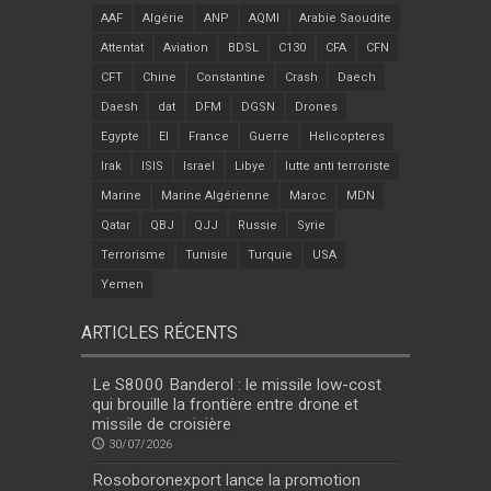
AAF
Algérie
ANP
AQMI
Arabie Saoudite
Attentat
Aviation
BDSL
C130
CFA
CFN
CFT
Chine
Constantine
Crash
Daech
Daesh
dat
DFM
DGSN
Drones
Egypte
EI
France
Guerre
Helicopteres
Irak
ISIS
Israel
Libye
lutte anti terroriste
Marine
Marine Algérienne
Maroc
MDN
Qatar
QBJ
QJJ
Russie
Syrie
Terrorisme
Tunisie
Turquie
USA
Yemen
ARTICLES RÉCENTS
Le S8000 Banderol : le missile low-cost
qui brouille la frontière entre drone et
missile de croisière
30/07/2026
Rosoboronexport lance la promotion