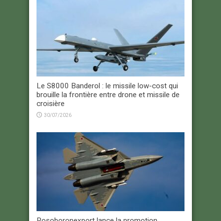
Le S8000 Banderol : le missile low-cost qui
brouille la frontière entre drone et missile de
croisière
30/07/2026
Rosoboronexport lance la promotion