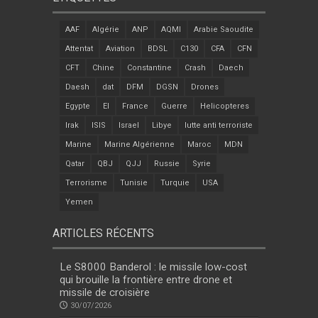
AAF
Algérie
ANP
AQMI
Arabie Saoudite
Attentat
Aviation
BDSL
C130
CFA
CFN
CFT
Chine
Constantine
Crash
Daech
Daesh
dat
DFM
DGSN
Drones
Egypte
EI
France
Guerre
Helicopteres
Irak
ISIS
Israel
Libye
lutte anti terroriste
Marine
Marine Algérienne
Maroc
MDN
Qatar
QBJ
QJJ
Russie
Syrie
Terrorisme
Tunisie
Turquie
USA
Yemen
ARTICLES RÉCENTS
Le S8000 Banderol : le missile low-cost
qui brouille la frontière entre drone et
missile de croisière
30/07/2026