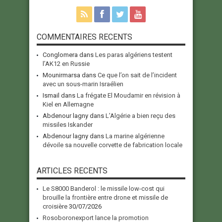
COMMENTAIRES RECENTS
Conglomera
dans
Les paras algériens testent
l’AK12 en Russie
Mounirmarsa
dans
Ce que l’on sait de l’incident
avec un sous-marin Israélien
Ismail
dans
La frégate El Moudamir en révision à
Kiel en Allemagne
Abdenour lagny
dans
L’Algérie a bien reçu des
missiles Iskander
Abdenour lagny
dans
La marine algérienne
dévoile sa nouvelle corvette de fabrication locale
ARTICLES RECENTS
Le S8000 Banderol : le missile low-cost qui
brouille la frontière entre drone et missile de
croisière
30/07/2026
Rosoboronexport lance la promotion