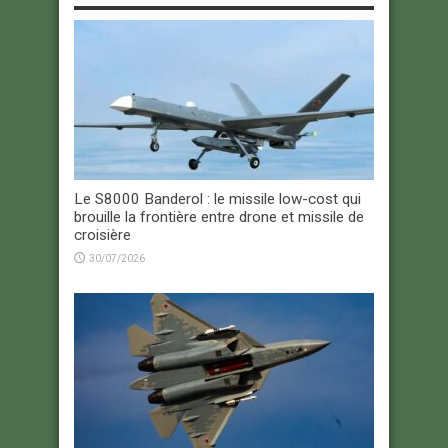
Le S8000 Banderol : le missile low-cost qui
brouille la frontière entre drone et missile de
croisière
30/07/2026