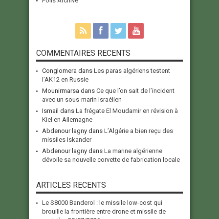
Polls Archive
COMMENTAIRES RECENTS
Conglomera
dans
Les paras algériens testent
l’AK12 en Russie
Mounirmarsa
dans
Ce que l’on sait de l’incident
avec un sous-marin Israélien
Ismail
dans
La frégate El Moudamir en révision à
Kiel en Allemagne
Abdenour lagny
dans
L’Algérie a bien reçu des
missiles Iskander
Abdenour lagny
dans
La marine algérienne
dévoile sa nouvelle corvette de fabrication locale
ARTICLES RECENTS
Le S8000 Banderol : le missile low-cost qui
brouille la frontière entre drone et missile de