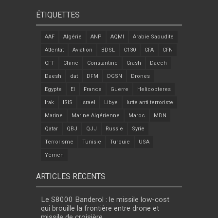
ÉTIQUETTES
AAF
Algérie
ANP
AQMI
Arabie Saoudite
Attentat
Aviation
BDSL
C130
CFA
CFN
CFT
Chine
Constantine
Crash
Daech
Daesh
dat
DFM
DGSN
Drones
Egypte
EI
France
Guerre
Helicopteres
Irak
ISIS
Israel
Libye
lutte anti terroriste
Marine
Marine Algérienne
Maroc
MDN
Qatar
QBJ
QJJ
Russie
Syrie
Terrorisme
Tunisie
Turquie
USA
Yemen
ARTICLES RÉCENTS
Le S8000 Banderol : le missile low-cost
qui brouille la frontière entre drone et
missile de croisière