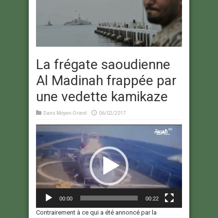
La frégate saoudienne
Al Madinah frappée par
une vedette kamikaze
Dans
Moyen-Orient
06/02/2017
Video
Player
00:00
00:22
Contrairement à ce qui a été annoncé par la