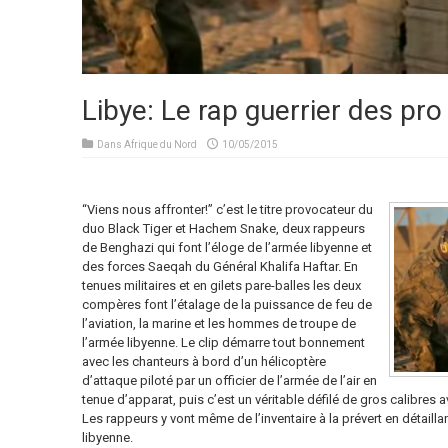
Libye: Le rap guerrier des pr
Dans
Afrique du Nord
10/05/2015
“Viens nous affronter!” c’est le titre provocateur du
duo Black Tiger et Hachem Snake, deux rappeurs
de Benghazi qui font l’éloge de l’armée libyenne et
des forces Saeqah du Général Khalifa Haftar. En
tenues militaires et en gilets pare-balles les deux
compères font l’étalage de la puissance de feu de
l’aviation, la marine et les hommes de troupe de
l’armée libyenne. Le clip démarre tout bonnement
avec les chanteurs à bord d’un hélicoptère
d’attaque piloté par un officier de l’armée de l’air en
tenue d’apparat, puis c’est un véritable défilé de gros calibres av
Les rappeurs y vont même de l’inventaire à la prévert en détaill
libyenne.