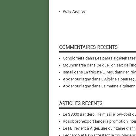
Polls Archive
COMMENTAIRES RECENTS
Conglomera
dans
Les paras algériens tes
Mounirmarsa
dans
Ce que l’on sait de l’i
Ismail
dans
La frégate El Moudamir en rév
Abdenour lagny
dans
L’Algérie a bien reç
Abdenour lagny
dans
La marine algérienne
ARTICLES RECENTS
Le S8000 Banderol : le missile low-cost qui
Rosoboronexport lance la promotion inter
Le FBI revient à Alger, une quinzaine d’ann
Leonardo et Baykar testent le couplage M-