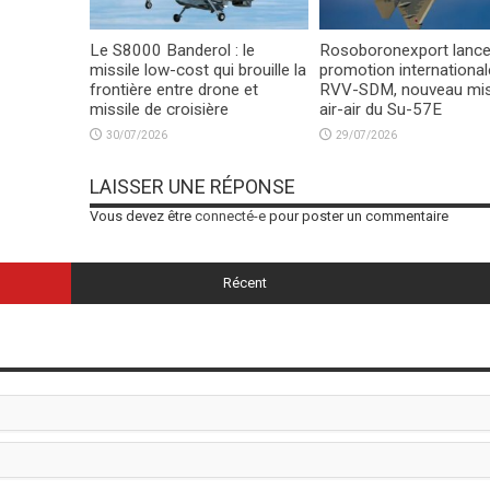
Le S8000 Banderol : le
Rosoboronexport lance
missile low-cost qui brouille la
promotion international
frontière entre drone et
RVV-SDM, nouveau mis
missile de croisière
air-air du Su-57E
30/07/2026
29/07/2026
LAISSER UNE RÉPONSE
Vous devez être
connecté-e
pour poster un commentaire
Récent