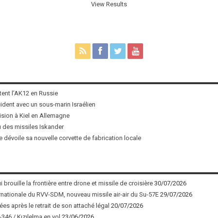
View Results
tent l’AK12 en Russie
ncident avec un sous-marin Israélien
ision à Kiel en Allemagne
u des missiles Iskander
 dévoile sa nouvelle corvette de fabrication locale
 brouille la frontière entre drone et missile de croisière
30/07/2026
nationale du RVV-SDM, nouveau missile air-air du Su-57E
29/07/2026
ées après le retrait de son attaché légal
20/07/2026
346 / Kızılelma en vol
23/06/2026