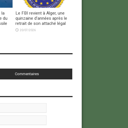
 la
Le FBI revient à Alger, une
e du
quinzaine d’années après le
sile
retrait de son attaché légal
20/07/2026
Commentaires