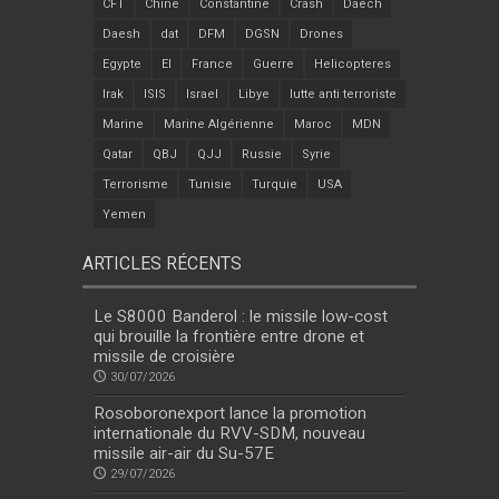
CFT
Chine
Constantine
Crash
Daech
Daesh
dat
DFM
DGSN
Drones
Egypte
EI
France
Guerre
Helicopteres
Irak
ISIS
Israel
Libye
lutte anti terroriste
Marine
Marine Algérienne
Maroc
MDN
Qatar
QBJ
QJJ
Russie
Syrie
Terrorisme
Tunisie
Turquie
USA
Yemen
ARTICLES RÉCENTS
Le S8000 Banderol : le missile low-cost
qui brouille la frontière entre drone et
missile de croisière
30/07/2026
Rosoboronexport lance la promotion
internationale du RVV-SDM, nouveau
missile air-air du Su-57E
29/07/2026