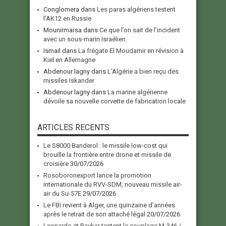
Conglomera
dans
Les paras algériens testent
l’AK12 en Russie
Mounirmarsa
dans
Ce que l’on sait de l’incident
avec un sous-marin Israélien
Ismail
dans
La frégate El Moudamir en révision à
Kiel en Allemagne
Abdenour lagny
dans
L’Algérie a bien reçu des
missiles Iskander
Abdenour lagny
dans
La marine algérienne
dévoile sa nouvelle corvette de fabrication locale
ARTICLES RECENTS
Le S8000 Banderol : le missile low-cost qui
brouille la frontière entre drone et missile de
croisière
30/07/2026
Rosoboronexport lance la promotion
internationale du RVV-SDM, nouveau missile air-
air du Su-57E
29/07/2026
Le FBI revient à Alger, une quinzaine d’années
après le retrait de son attaché légal
20/07/2026
Leonardo et Baykar testent le couplage M-346 /