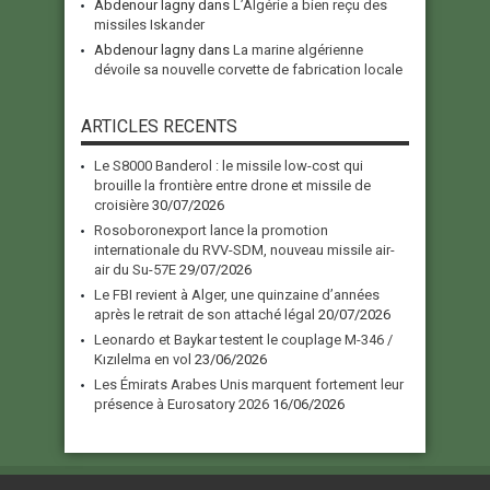
Abdenour lagny
dans
L’Algérie a bien reçu des
missiles Iskander
Abdenour lagny
dans
La marine algérienne
dévoile sa nouvelle corvette de fabrication locale
ARTICLES RECENTS
Le S8000 Banderol : le missile low-cost qui
brouille la frontière entre drone et missile de
croisière
30/07/2026
Rosoboronexport lance la promotion
internationale du RVV-SDM, nouveau missile air-
air du Su-57E
29/07/2026
Le FBI revient à Alger, une quinzaine d’années
après le retrait de son attaché légal
20/07/2026
Leonardo et Baykar testent le couplage M-346 /
Kızılelma en vol
23/06/2026
Les Émirats Arabes Unis marquent fortement leur
présence à Eurosatory 2026
16/06/2026