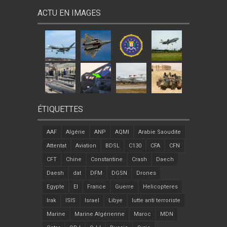
ACTU EN IMAGES
ÉTIQUETTES
AAF
Algérie
ANP
AQMI
Arabie Saoudite
Attentat
Aviation
BDSL
C130
CFA
CFN
CFT
Chine
Constantine
Crash
Daech
Daesh
dat
DFM
DGSN
Drones
Egypte
EI
France
Guerre
Helicopteres
Irak
ISIS
Israel
Libye
lutte anti terroriste
Marine
Marine Algérienne
Maroc
MDN