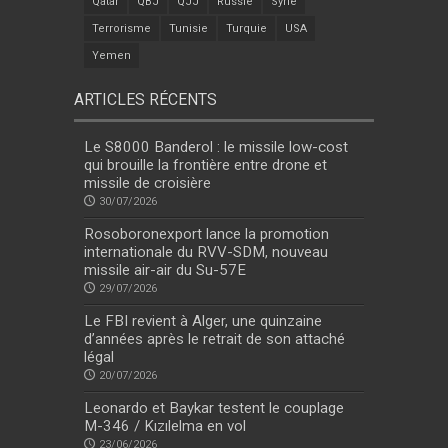
Qatar
QBJ
QJJ
Russie
Syrie
Terrorisme
Tunisie
Turquie
USA
Yemen
ARTICLES RÉCENTS
Le S8000 Banderol : le missile low-cost
qui brouille la frontière entre drone et
missile de croisière
30/07/2026
Rosoboronexport lance la promotion
internationale du RVV-SDM, nouveau
missile air-air du Su-57E
29/07/2026
Le FBI revient à Alger, une quinzaine
d’années après le retrait de son attaché
légal
20/07/2026
Leonardo et Baykar testent le couplage
M-346 / Kızılelma en vol
23/06/2026