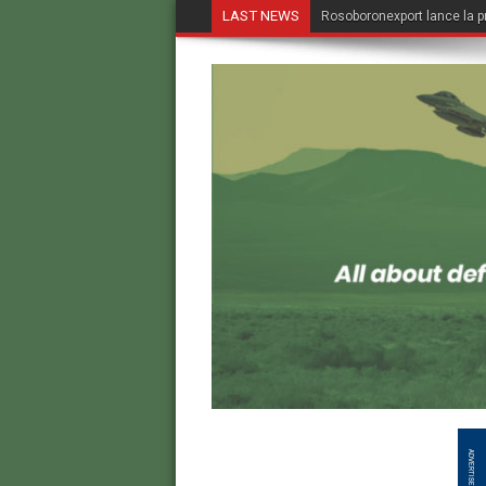
LAST NEWS
Rosoboronexport lance la p