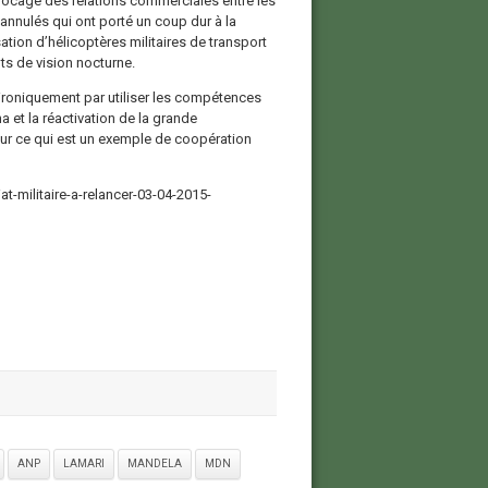
locage des relations commerciales entre les
 annulés qui ont porté un coup dur à la
ation d’hélicoptères militaires de transport
ts de vision nocturne.
i ironiquement par utiliser les compétences
a et la réactivation de la grande
ur ce qui est un exemple de coopération
t-militaire-a-relancer-03-04-2015-
ANP
LAMARI
MANDELA
MDN