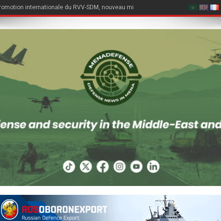
romotion internationale du RVV-SDM, nouveau missile air-air du Su-57E