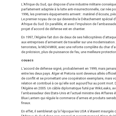
L’Afrique du Sud, qui dispose d’une industrie militaire cons
parfaitement adaptée à la lutte anti-insurrectionnelle, car née 
1996, les premiers équipements arrivent : matériel d’écoute, piè
Le premier noyau de ce qui deviendra le Détachement spécial d’
Afrique du Sud. En parallèle, et avec l’impulsion de l’ambassadeu
projet d’accord de défense est en chantier.
En 1997, l’Algérie fait don de deux de ses hélicoptères d’attaqu
aux entreprises d’armement de travailler sur une modernisation. 
terroristes, le Mi24 MKIII, avec une refonte complète du char d’
de précision, plus de puissance de feu, une meilleure protection
couacs
L’accord de défense signé, probablement en 1999, mais jamais p
entre les deux pays. Alger et Pretoria sont devenus alliés officie
de conflit et se promettant une coopération exemplaire, mais vo
relation et contribué à ce qu’elle soit aujourd’hui au point mort
l’Algérie en 2005. Un câble diplomatique fuité par WikiLeaks, ava
l’ambassadeur des Etats-Unis et l’actuel ministre des Affaires 
Blue Lantern qui régule le commerce d’armes et produits sensible
finaux.
En effet, il semblerait qu’à l’époque les USA s’étaient insurgé