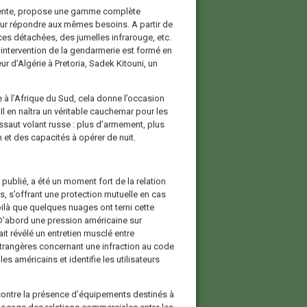
équente, propose une gamme complète
pour répondre aux mêmes besoins. A partir de
ces détachées, des jumelles infrarouge, etc.
intervention de la gendarmerie est formé en
r d’Algérie à Pretoria, Sadek Kitouni, un
e à l’Afrique du Sud, cela donne l’occasion
Il en naîtra un véritable cauchemar pour les
assaut volant russe : plus d’armement, plus
 et des capacités à opérer de nuit.
ublié, a été un moment fort de la relation
ls, s’offrant une protection mutuelle en cas
ilà que quelques nuages ont terni cette
. D’abord une pression américaine sur
it révélé un entretien musclé entre
étrangères concernant une infraction au code
s américains et identifie les utilisateurs
s contre la présence d’équipements destinés à