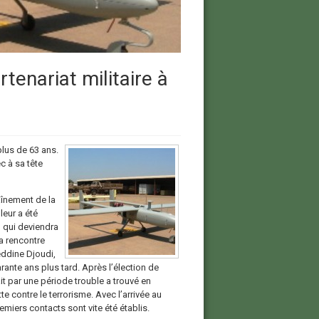
tenariat militaire à
plus de 63 ans.
c à sa tête
aînement de la
leur a été
 qui deviendra
la rencontre
eddine Djoudi,
ante ans plus tard. Après l’élection de
it par une période trouble a trouvé en
e contre le terrorisme. Avec l’arrivée au
iers contacts sont vite été établis.