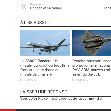
Précédent :
L'océan et sa faune!
Tensi
À LIRE AUSSI ...
Le S8000 Banderol : le
Rosoboronexport lance
missile low-cost qui brouille la
promotion international
frontière entre drone et
RVV-SDM, nouveau mis
missile de croisière
air-air du Su-57E
30/07/2026
29/07/2026
LAISSER UNE RÉPONSE
Vous devez être
connecté-e
pour poster un commentaire