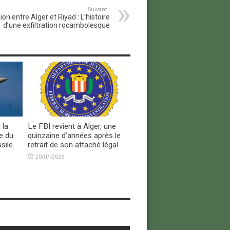
Suivant :
on entre Alger et Riyad : L’histoire
d’une exfiltration rocambolesque
 la
Le FBI revient à Alger, une
e du
quinzaine d’années après le
sile
retrait de son attaché légal
20/07/2026