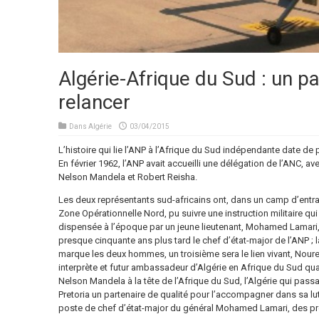
Algérie-Afrique du Sud : un par
relancer
Dans
Algérie
03/04/2015
L’histoire qui lie l’ANP à l’Afrique du Sud indépendante date de 
En février 1962, l’ANP avait accueilli une délégation de l’ANC, ave
Nelson Mandela et Robert Reisha.
Les deux représentants sud-africains ont, dans un camp d’entr
Zone Opérationnelle Nord, pu suivre une instruction militaire qui 
dispensée à l’époque par un jeune lieutenant, Mohamed Lamari,
presque cinquante ans plus tard le chef d’état-major de l’ANP ; 
marque les deux hommes, un troisième sera le lien vivant, Nour
interprète et futur ambassadeur d’Algérie en Afrique du Sud quar
Nelson Mandela à la tête de l’Afrique du Sud, l’Algérie qui passa
Pretoria un partenaire de qualité pour l’accompagner dans sa lutt
poste de chef d’état-major du général Mohamed Lamari, des prem