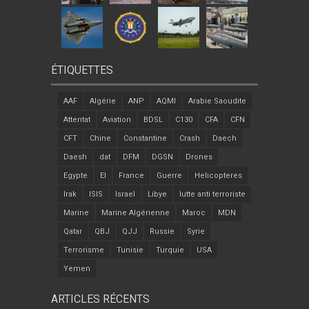
ÉTIQUETTES
AAF
Algérie
ANP
AQMI
Arabie Saoudite
Attentat
Aviation
BDSL
C130
CFA
CFN
CFT
Chine
Constantine
Crash
Daech
Daesh
dat
DFM
DGSN
Drones
Egypte
EI
France
Guerre
Helicopteres
Irak
ISIS
Israel
Libye
lutte anti terroriste
Marine
Marine Algérienne
Maroc
MDN
Qatar
QBJ
QJJ
Russie
Syrie
Terrorisme
Tunisie
Turquie
USA
Yemen
ARTICLES RÉCENTS