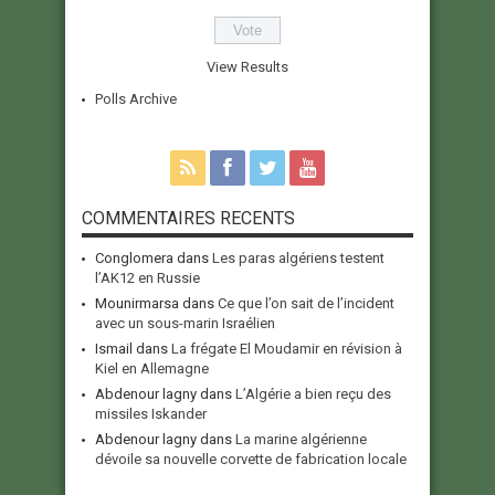
View Results
Polls Archive
COMMENTAIRES RECENTS
Conglomera
dans
Les paras algériens testent
l’AK12 en Russie
Mounirmarsa
dans
Ce que l’on sait de l’incident
avec un sous-marin Israélien
Ismail
dans
La frégate El Moudamir en révision à
Kiel en Allemagne
Abdenour lagny
dans
L’Algérie a bien reçu des
missiles Iskander
Abdenour lagny
dans
La marine algérienne
dévoile sa nouvelle corvette de fabrication locale