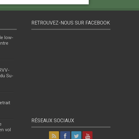
RETROUVEZ-NOUS SUR FACEBOOK
le low-
entre
 RVV-
 du Su-
etrait
RÉSEAUX SOCIAUX
e
en vol