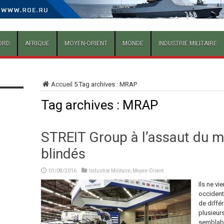
ORD
AFRIQUE
MOYEN-ORIENT
MONDE
INDUSTRIE MILITAIRE
Accueil
5
Tag archives : MRAP
Tag archives :
MRAP
STREIT Group à l’assaut du 
blindés
01/08/2016
Industrie Militaire
,
Moyen-Orient
Ils ne vi
occident
de différ
plusieur
semblabl