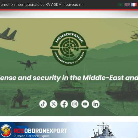
romotion internationale du RVV-SDM, nouveau missile air-air du Su-57E