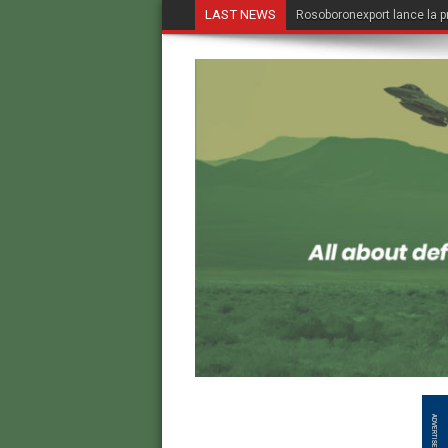
LAST NEWS
Rosoboronexport lance la p