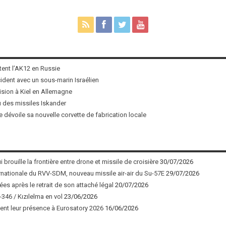
tent l’AK12 en Russie
ncident avec un sous-marin Israélien
ision à Kiel en Allemagne
u des missiles Iskander
 dévoile sa nouvelle corvette de fabrication locale
 brouille la frontière entre drone et missile de croisière
30/07/2026
nationale du RVV-SDM, nouveau missile air-air du Su-57E
29/07/2026
ées après le retrait de son attaché légal
20/07/2026
346 / Kızılelma en vol
23/06/2026
nt leur présence à Eurosatory 2026
16/06/2026