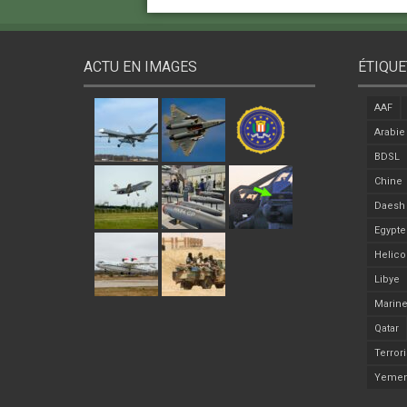
ACTU EN IMAGES
ÉTIQUE
AAF
Arabie
BDSL
Chine
Daesh
Egypte
Helico
Libye
Marine
Qatar
Terror
Yeme