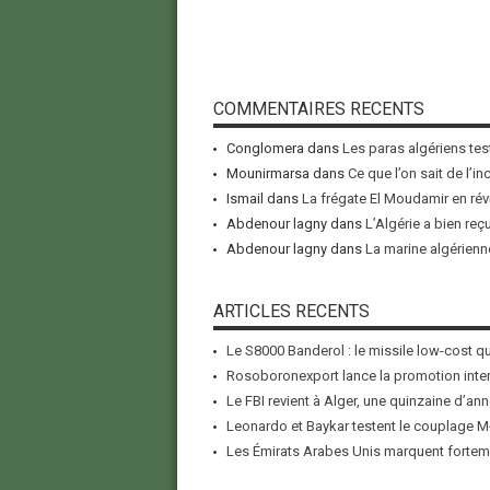
COMMENTAIRES RECENTS
Conglomera
dans
Les paras algériens tes
Mounirmarsa
dans
Ce que l’on sait de l’i
Ismail
dans
La frégate El Moudamir en rév
Abdenour lagny
dans
L’Algérie a bien reç
Abdenour lagny
dans
La marine algérienne
ARTICLES RECENTS
Le S8000 Banderol : le missile low-cost qui
Rosoboronexport lance la promotion inter
Le FBI revient à Alger, une quinzaine d’ann
Leonardo et Baykar testent le couplage M-
Les Émirats Arabes Unis marquent forteme