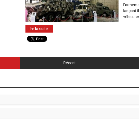
l’armeme
lançant i
véhicules 
Lire la suite...
Récent