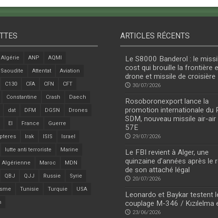
TTES
ARTICLES RÉCENTS
Algérie
ANP
AQMI
Le S8000 Banderol : le missi
cost qui brouille la frontière 
 Saoudite
Attentat
Aviation
drone et missile de croisière
C130
CFA
CFN
CFT
30/07/2026
Constantine
Crash
Daech
Rosoboronexport lance la
promotion internationale du
dat
DFM
DGSN
Drones
SDM, nouveau missile air-air
EI
France
Guerre
57E
pteres
Irak
ISIS
Israel
29/07/2026
lutte anti terroriste
Marine
Le FBI revient à Alger, une
quinzaine d’années après le r
 Algérienne
Maroc
MDN
de son attaché légal
QBJ
QJJ
Russie
Syrie
20/07/2026
isme
Tunisie
Turquie
USA
Leonardo et Baykar testent l
n
couplage M-346 / Kızılelma 
23/06/2026