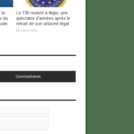
 la
Le FBI revient à Alger, une
e du
quinzaine d’années après le
sile
retrait de son attaché légal
20/07/2026
Commentaires