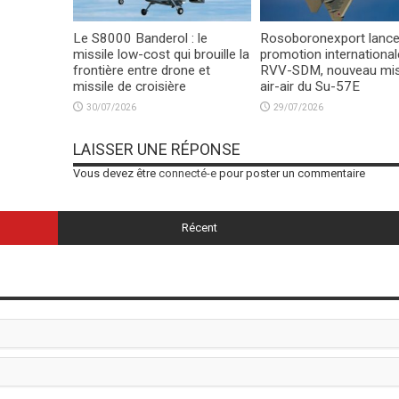
Le S8000 Banderol : le
Rosoboronexport lance
missile low-cost qui brouille la
promotion international
frontière entre drone et
RVV-SDM, nouveau mis
missile de croisière
air-air du Su-57E
30/07/2026
29/07/2026
LAISSER UNE RÉPONSE
Vous devez être
connecté-e
pour poster un commentaire
Récent