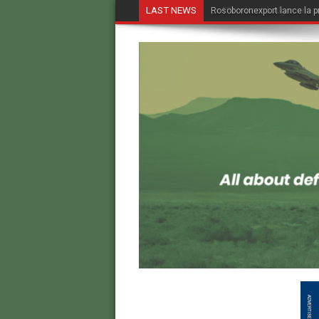
LAST NEWS
Le FBI revient à Alger, une 