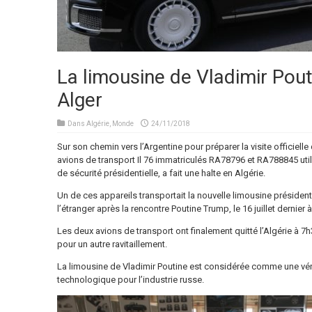
La limousine de Vladimir Pout
Alger
Dans
Algérie
,
Monde
24/11/2018
Sur son chemin vers l’Argentine pour préparer la visite officiell
avions de transport Il 76 immatriculés RA78796 et RA788845 utili
de sécurité présidentielle, a fait une halte en Algérie.
Un de ces appareils transportait la nouvelle limousine présiden
l’étranger après la rencontre Poutine Trump, le 16 juillet dernier à
Les deux avions de transport ont finalement quitté l’Algérie à 7h
pour un autre ravitaillement.
La limousine de Vladimir Poutine est considérée comme une vér
technologique pour l’industrie russe.