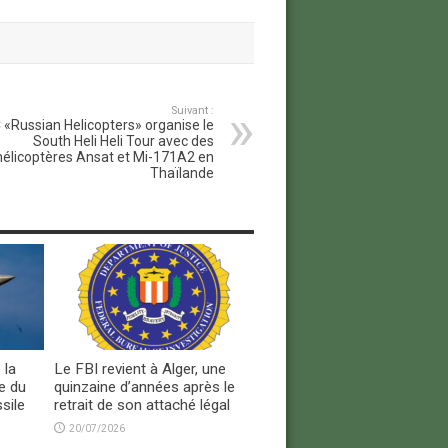
Suivant :
 «Russian Helicopters» organise le
South Heli Heli Tour avec des
hélicoptères Ansat et Mi-171A2 en
Thaïlande
 la
Le FBI revient à Alger, une
e du
quinzaine d’années après le
sile
retrait de son attaché légal
20/07/2026