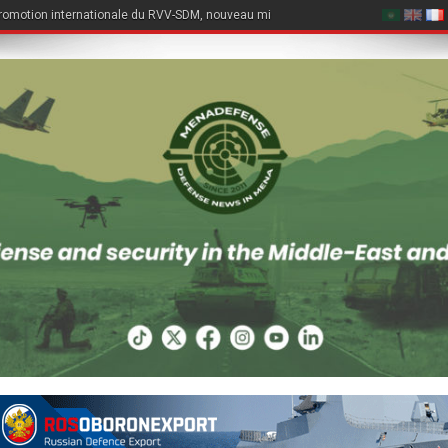
romotion internationale du RVV-SDM, nouveau missile air-air du Su-57E