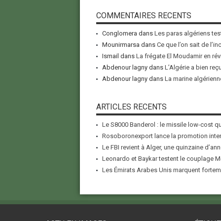
COMMENTAIRES RECENTS
Conglomera
dans
Les paras algériens tes
Mounirmarsa
dans
Ce que l’on sait de l’i
Ismail
dans
La frégate El Moudamir en rév
Abdenour lagny
dans
L’Algérie a bien reç
Abdenour lagny
dans
La marine algérienne
ARTICLES RECENTS
Le S8000 Banderol : le missile low-cost qui
Rosoboronexport lance la promotion inter
Le FBI revient à Alger, une quinzaine d’ann
Leonardo et Baykar testent le couplage M-
Les Émirats Arabes Unis marquent forteme