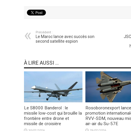
Précédent :
Le Maroc lance avec succès son
JSC
second satellite espion
À LIRE AUSSI ...
Le S8000 Banderol : le
Rosoboronexport lance
missile low-cost qui brouille la
promotion international
frontière entre drone et
RVV-SDM, nouveau mis
missile de croisière
air-air du Su-57E
30/07/2026
29/07/2026