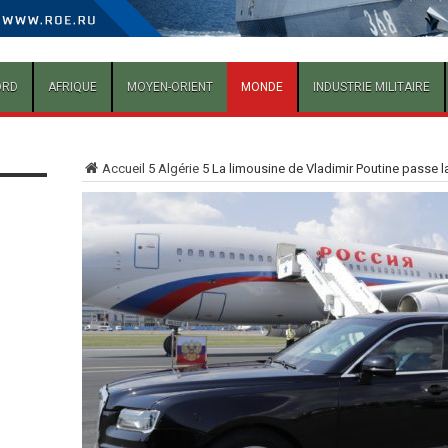
ORD
AFRIQUE
MOYEN-ORIENT
MONDE
INDUSTRIE MILITAIRE
Accueil
5
Algérie
5
La limousine de Vladimir Poutine passe la