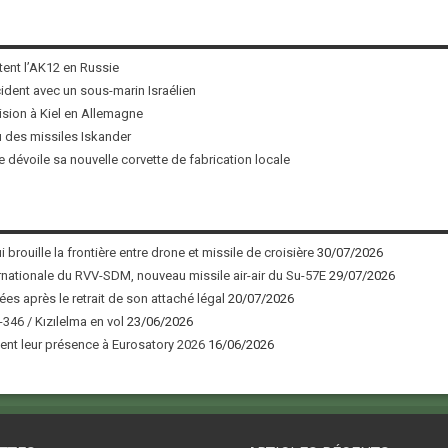
tent l’AK12 en Russie
ncident avec un sous-marin Israélien
ision à Kiel en Allemagne
u des missiles Iskander
 dévoile sa nouvelle corvette de fabrication locale
 brouille la frontière entre drone et missile de croisière
30/07/2026
nationale du RVV-SDM, nouveau missile air-air du Su-57E
29/07/2026
ées après le retrait de son attaché légal
20/07/2026
346 / Kızılelma en vol
23/06/2026
nt leur présence à Eurosatory 2026
16/06/2026