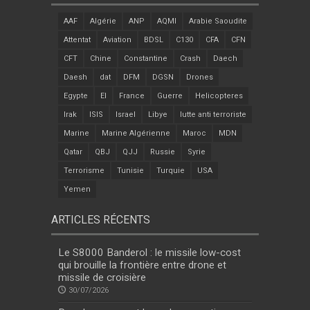
AAF
Algérie
ANP
AQMI
Arabie Saoudite
Attentat
Aviation
BDSL
C130
CFA
CFN
CFT
Chine
Constantine
Crash
Daech
Daesh
dat
DFM
DGSN
Drones
Egypte
EI
France
Guerre
Helicopteres
Irak
ISIS
Israel
Libye
lutte anti terroriste
Marine
Marine Algérienne
Maroc
MDN
Qatar
QBJ
QJJ
Russie
Syrie
Terrorisme
Tunisie
Turquie
USA
Yemen
ARTICLES RÉCENTS
Le S8000 Banderol : le missile low-cost
qui brouille la frontière entre drone et
missile de croisière
30/07/2026