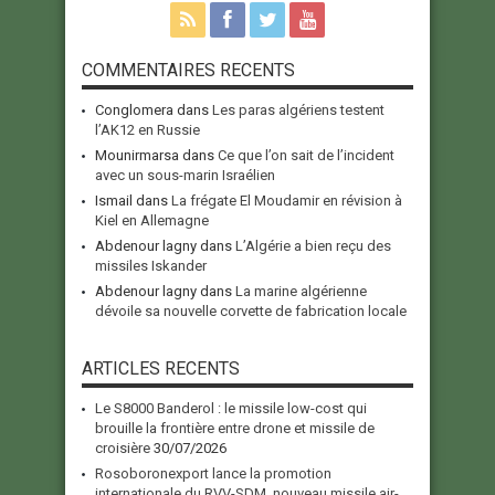
COMMENTAIRES RECENTS
Conglomera
dans
Les paras algériens testent
l’AK12 en Russie
Mounirmarsa
dans
Ce que l’on sait de l’incident
avec un sous-marin Israélien
Ismail
dans
La frégate El Moudamir en révision à
Kiel en Allemagne
Abdenour lagny
dans
L’Algérie a bien reçu des
missiles Iskander
Abdenour lagny
dans
La marine algérienne
dévoile sa nouvelle corvette de fabrication locale
ARTICLES RECENTS
Le S8000 Banderol : le missile low-cost qui
brouille la frontière entre drone et missile de
croisière
30/07/2026
Rosoboronexport lance la promotion
internationale du RVV-SDM, nouveau missile air-