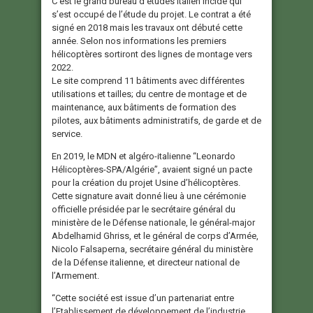
C’est le grand bureau d’études italien Incide qui
s’est occupé de l’étude du projet. Le contrat a été
signé en 2018 mais les travaux ont débuté cette
année. Selon nos informations les premiers
hélicoptères sortiront des lignes de montage vers
2022.
Le site comprend 11 bâtiments avec différentes
utilisations et tailles; du centre de montage et de
maintenance, aux bâtiments de formation des
pilotes, aux bâtiments administratifs, de garde et de
service.
En 2019, le MDN et algéro-italienne “Leonardo
Hélicoptères-SPA/Algérie”, avaient signé un pacte
pour la création du projet Usine d’hélicoptères.
Cette signature avait donné lieu à une cérémonie
officielle présidée par le secrétaire général du
ministère de le Défense nationale, le général-major
Abdelhamid Ghriss, et le général de corps d’Armée,
Nicolo Falsaperna, secrétaire général du ministère
de la Défense italienne, et directeur national de
l’Armement.
“Cette société est issue d’un partenariat entre
l’Etablissement de développement de l’industrie