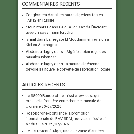
COMMENTAIRES RECENTS
Conglomera
dans
Les paras algériens testent
l’AK12 en Russie
Mounirmarsa
dans
Ce que l’on sait de l’incident
avec un sous-marin Israélien
Ismail
dans
La frégate El Moudamir en révision à
Kiel en Allemagne
Abdenour lagny
dans
L’Algérie a bien reçu des
missiles Iskander
Abdenour lagny
dans
La marine algérienne
dévoile sa nouvelle corvette de fabrication locale
ARTICLES RECENTS
Le S8000 Banderol : le missile low-cost qui
brouille la frontière entre drone et missile de
croisière
30/07/2026
Rosoboronexport lance la promotion
internationale du RVV-SDM, nouveau missile air-
air du Su-57E
29/07/2026
Le FBI revient à Alger, une quinzaine d’années