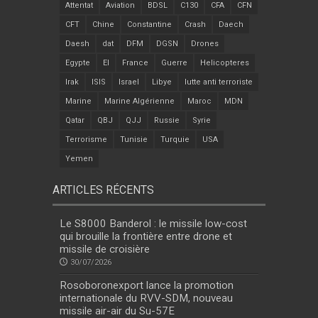
Attentat
Aviation
BDSL
C130
CFA
CFN
CFT
Chine
Constantine
Crash
Daech
Daesh
dat
DFM
DGSN
Drones
Egypte
EI
France
Guerre
Helicopteres
Irak
ISIS
Israel
Libye
lutte anti terroriste
Marine
Marine Algérienne
Maroc
MDN
Qatar
QBJ
QJJ
Russie
Syrie
Terrorisme
Tunisie
Turquie
USA
Yemen
ARTICLES RÉCENTS
Le S8000 Banderol : le missile low-cost
qui brouille la frontière entre drone et
missile de croisière
30/07/2026
Rosoboronexport lance la promotion
internationale du RVV-SDM, nouveau
missile air-air du Su-57E