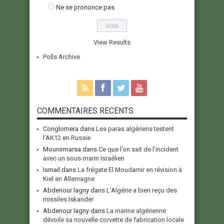
Ne se prononce pas
View Results
Polls Archive
COMMENTAIRES RECENTS
Conglomera
dans
Les paras algériens testent
l’AK12 en Russie
Mounirmarsa
dans
Ce que l’on sait de l’incident
avec un sous-marin Israélien
Ismail
dans
La frégate El Moudamir en révision à
Kiel en Allemagne
Abdenour lagny
dans
L’Algérie a bien reçu des
missiles Iskander
Abdenour lagny
dans
La marine algérienne
dévoile sa nouvelle corvette de fabrication locale