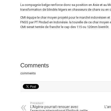
La compagnie belge renforce donc sa position en Asie et au Mo
transformation de blindés légers en chasseurs de chars ou en c
CMI équipe le char moyen projeté pour le marché indonésien et 
FNSS par PT Pindad en Indonésie. la tourelle de ce char moyen 
CMI serait tentée de franchir le cap des 115 ou 120mm bientôt.
Comments
comments
Précédent :
L’Algérie pourrait renouer avec
L’ar
l’exercice international Flintlock cette