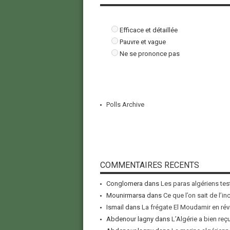
Efficace et détaillée
Pauvre et vague
Ne se prononce pas
Polls Archive
COMMENTAIRES RECENTS
Conglomera
dans
Les paras algériens tes
Mounirmarsa
dans
Ce que l’on sait de l’i
Ismail
dans
La frégate El Moudamir en rév
Abdenour lagny
dans
L’Algérie a bien reç