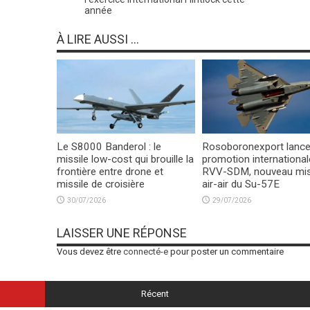
année
À LIRE AUSSI ...
Le S8000 Banderol : le
Rosoboronexport lance
missile low-cost qui brouille la
promotion international
frontière entre drone et
RVV-SDM, nouveau mis
missile de croisière
air-air du Su-57E
30/07/2026
29/07/2026
LAISSER UNE RÉPONSE
Vous devez être
connecté-e
pour poster un commentaire
Récent