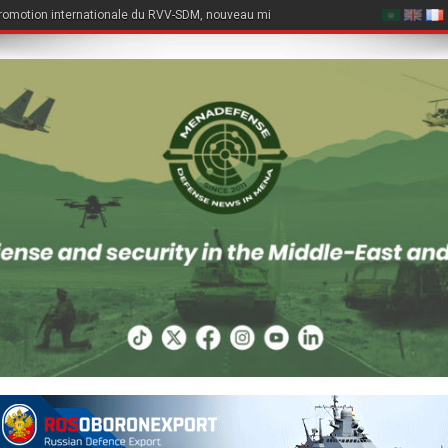
romotion internationale du RVV-SDM, nouveau missile air-air du Su-57E