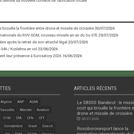
 dévoile sa nouvelle corvette de fabrication locale
 brouille la frontière entre drone et missile de croisière
30/07/2026
nationale du RVV-SDM, nouveau missile air-air du Su-57E
29/07/2026
ées après le retrait de son attaché légal
20/07/2026
346 / Kızılelma en vol
23/06/2026
nt leur présence à Eurosatory 2026
16/06/2026
TTES
ARTICLES RÉCENTS
Algérie
ANP
AQMI
Le S8000 Banderol : le missi
cost qui brouille la frontière 
 Saoudite
Attentat
Aviation
drone et missile de croisière
C130
CFA
CFN
CFT
30/07/2026
Constantine
Crash
Daech
Rosoboronexport lance la