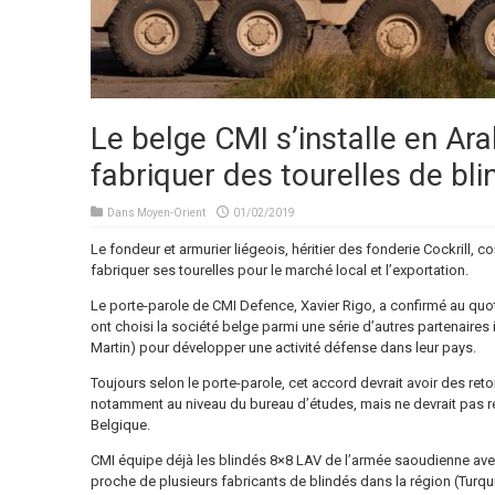
Le belge CMI s’installe en Ar
fabriquer des tourelles de bli
Dans
Moyen-Orient
01/02/2019
Le fondeur et armurier liégeois, héritier des fonderie Cockrill, 
fabriquer ses tourelles pour le marché local et l’exportation.
Le porte-parole de CMI Defence, Xavier Rigo, a confirmé au quo
ont choisi la société belge parmi une série d’autres partenair
Martin) pour développer une activité défense dans leur pays.
Toujours selon le porte-parole, cet accord devrait avoir des re
notamment au niveau du bureau d’études, mais ne devrait pas re
Belgique.
CMI équipe déjà les blindés 8×8 LAV de l’armée saoudienne avec
proche de plusieurs fabricants de blindés dans la région (Turqui