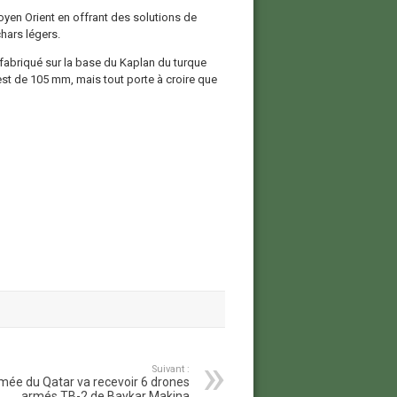
yen Orient en offrant des solutions de
hars légers.
fabriqué sur la base du Kaplan du turque
est de 105 mm, mais tout porte à croire que
Suivant :
mée du Qatar va recevoir 6 drones
armés TB-2 de Baykar Makina