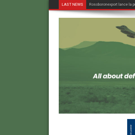
LAST NEWS
Rosoboronexport lance la p