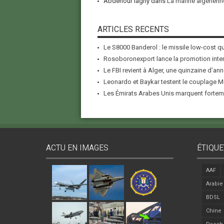
Abdenour lagny
dans
La marine algérienne
ARTICLES RECENTS
Le S8000 Banderol : le missile low-cost qui
Rosoboronexport lance la promotion inter
Le FBI revient à Alger, une quinzaine d’ann
Leonardo et Baykar testent le couplage M-
Les Émirats Arabes Unis marquent forteme
ACTU EN IMAGES
ÉTIQUE
AAF
Arabie
BDSL
Chine