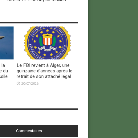
 la
Le FBI revient à Alger, une
e du
quinzaine d’années après le
sile
retrait de son attaché légal
20/07/2026
Commentaires