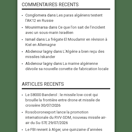
COMMENTAIRES RECENTS
Conglomera
dans
Les paras algériens testent
l’AK12 en Russie
Mounirmarsa
dans
Ce que l’on sait de l’incident
avec un sous-marin Israélien
Ismail
dans
La frégate El Moudamir en révision à
Kiel en Allemagne
Abdenour lagny
dans
L’Algérie a bien reçu des
missiles Iskander
Abdenour lagny
dans
La marine algérienne
dévoile sa nouvelle corvette de fabrication locale
ARTICLES RECENTS
Le S8000 Banderol : le missile low-cost qui
brouille la frontière entre drone et missile de
croisière
30/07/2026
Rosoboronexport lance la promotion
internationale du RVV-SDM, nouveau missile air-
air du Su-57E
29/07/2026
Le FBI revient à Alger, une quinzaine d’années