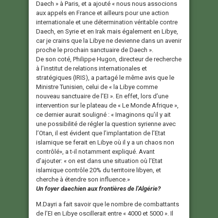
Daech » à Paris, et a ajouté « nous nous associons
aux appels en France et ailleurs pour une action
internationale et une détermination véritable contre
Daech, en Syrie et en Irak mais également en Libye,
car je crains que la Libye ne devienne dans un avenir
proche le prochain sanctuaire de Daech ».
De son coté, Philippe Hugon, directeur de recherche
à l’institut de relations internationales et
stratégiques (IRIS), a partagé le même avis que le
Ministre Tunisien, celui de « la Libye comme
nouveau sanctuaire de l’EI ». En effet, lors d’une
intervention sur le plateau de « Le Monde Afrique »,
ce dernier aurait souligné : « Imaginons qu’il y ait
une possibilité de régler la question syrienne avec
l’Otan, il est évident que l’implantation de l’Etat
islamique se ferait en Libye où il y a un chaos non
contrôlé», a t-il notamment expliqué. Avant
d’ajouter: « on est dans une situation où l’Etat
islamique contrôle 20% du territoire libyen, et
cherche à étendre son influence.»
Un foyer daechien aux frontières de l’Algérie?
M.Dayri a fait savoir que le nombre de combattants
de l’EI en Libye oscillerait entre « 4000 et 5000 ». Il