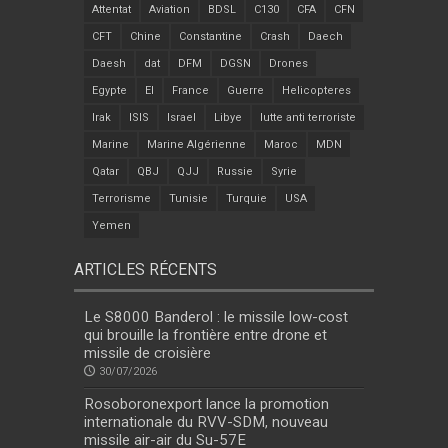
Attentat
Aviation
BDSL
C130
CFA
CFN
CFT
Chine
Constantine
Crash
Daech
Daesh
dat
DFM
DGSN
Drones
Egypte
EI
France
Guerre
Helicopteres
Irak
ISIS
Israel
Libye
lutte anti terroriste
Marine
Marine Algérienne
Maroc
MDN
Qatar
QBJ
QJJ
Russie
Syrie
Terrorisme
Tunisie
Turquie
USA
Yemen
ARTICLES RÉCENTS
Le S8000 Banderol : le missile low-cost
qui brouille la frontière entre drone et
missile de croisière
30/07/2026
Rosoboronexport lance la promotion
internationale du RVV-SDM, nouveau
missile air-air du Su-57E