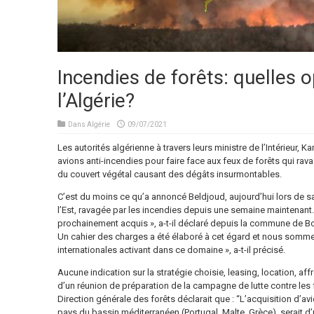
Incendies de forêts: quelles 
l’Algérie?
Dans
Algérie
09/07/2021
Les autorités algérienne à travers leurs ministre de l’Intérieur, 
avions anti-incendies pour faire face aux feux de forêts qui ra
du couvert végétal causant des dégâts insurmontables.
C’est du moins ce qu’a annoncé Beldjoud, aujourd’hui lors de sa
l’Est, ravagée par les incendies depuis une semaine maintenant.
prochainement acquis », a-t-il déclaré depuis la commune de Bo
Un cahier des charges a été élaboré à cet égard et nous somm
internationales activant dans ce domaine », a-t-il précisé.
Aucune indication sur la stratégie choisie, leasing, location, af
d’un réunion de préparation de la campagne de lutte contre les 
Direction générale des forêts déclarait que : “L’acquisition d’av
pays du bassin méditerranéen (Portugal, Malte, Grèce), serait d’