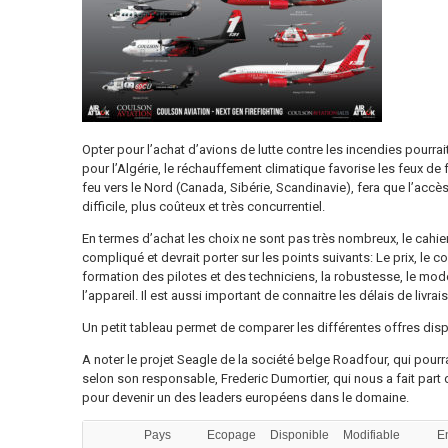
Opter pour l’achat d’avions de lutte contre les incendies pourrait
pour l’Algérie, le réchauffement climatique favorise les feux de 
feu vers le Nord (Canada, Sibérie, Scandinavie), fera que l’acc
difficile, plus coûteux et très concurrentiel.
En termes d’achat les choix ne sont pas très nombreux, le cahier
compliqué et devrait porter sur les points suivants: Le prix, le co
formation des pilotes et des techniciens, la robustesse, le mode
l’appareil. Il est aussi important de connaitre les délais de liv
Un petit tableau permet de comparer les différentes offres disp
A noter le projet Seagle de la société belge Roadfour, qui pourrai
selon son responsable, Frederic Dumortier, qui nous a fait part 
pour devenir un des leaders européens dans le domaine.
Pays
Ecopage
Disponible
Modifiable
E