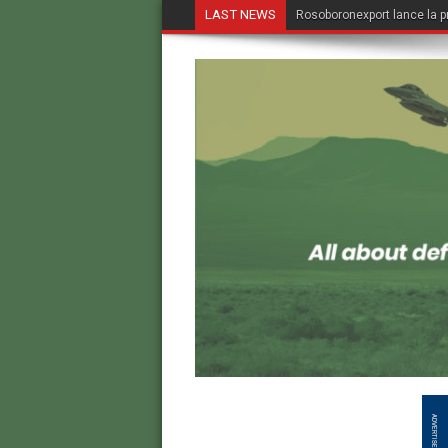
LAST NEWS
Rosoboronexport lance la p