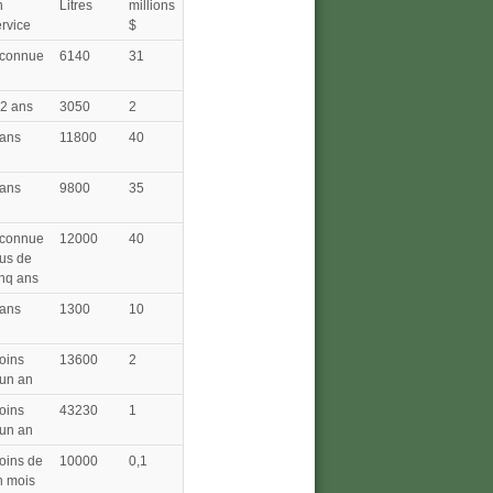
n
Litres
millions
rvice
$
nconnue
6140
31
-2 ans
3050
2
 ans
11800
40
 ans
9800
35
nconnue
12000
40
us de
nq ans
 ans
1300
10
oins
13600
2
’un an
oins
43230
1
’un an
oins de
10000
0,1
n mois