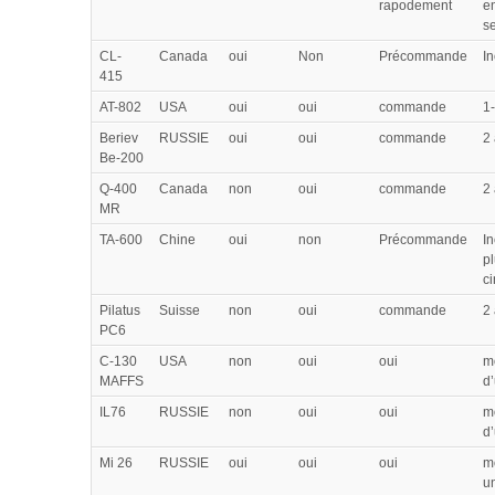
rapodement
e
se
CL-
Canada
oui
Non
Précommande
I
415
AT-802
USA
oui
oui
commande
1
Beriev
RUSSIE
oui
oui
commande
2
Be-200
Q-400
Canada
non
oui
commande
2
MR
TA-600
Chine
oui
non
Précommande
I
pl
ci
Pilatus
Suisse
non
oui
commande
2
PC6
C-130
USA
non
oui
oui
m
MAFFS
d
IL76
RUSSIE
non
oui
oui
m
d
Mi 26
RUSSIE
oui
oui
oui
m
u