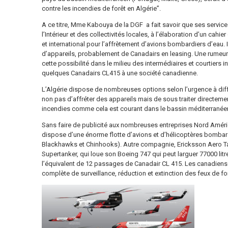
contre les incendies de forêt en Algérie”.
A ce titre, Mme Kabouya de la DGF a fait savoir que ses services
l’Intérieur et des collectivités locales, à l’élaboration d’un cahi
et international pour l’affrètement d’avions bombardiers d’eau. I
d’appareils, probablement de Canadairs en leasing. Une rumeur 
cette possibilité dans le milieu des intermédiaires et courtiers i
quelques Canadairs CL415 à une société canadienne.
L’Algérie dispose de nombreuses options selon l’urgence à différ
non pas d’affréter des appareils mais de sous traiter directemen
incendies comme cela est courant dans le bassin méditerranée
Sans faire de publicité aux nombreuses entreprises Nord Améric
dispose d’une énorme flotte d’avions et d’hélicoptères bombard
Blackhawks et Chinhooks). Autre compagnie, Ericksson Aero T
Supertanker, qui loue son Boeing 747 qui peut larguer 77000 lit
l’équivalent de 12 passages de Canadair CL 415. Les canadiens d
complète de surveillance, réduction et extinction des feux de fo