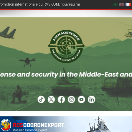
romotion internationale du RVV-SDM, nouveau missile air-air du Su-57E