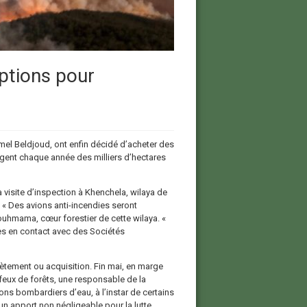
options pour
Kamel Beldjoud, ont enfin décidé d’acheter des
vagent chaque année des milliers d’hectares
 visite d’inspection à Khenchela, wilaya de
 « Des avions anti-incendies seront
uhmama, cœur forestier de cette wilaya. «
es en contact avec des Sociétés
frètement ou acquisition. Fin mai, en marge
feux de forêts, une responsable de la
ions bombardiers d’eau, à l’instar de certains
un apport non négligeable pour la lutte