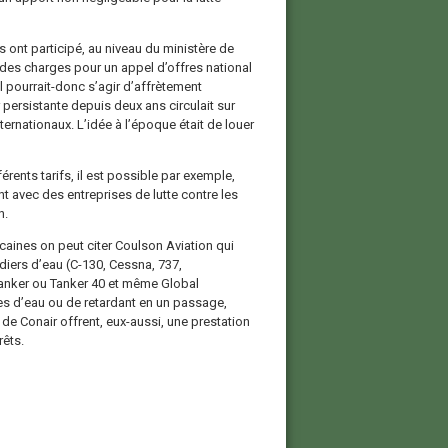
 ont participé, au niveau du ministère de
er des charges pour un appel d’offres national
l pourrait-donc s’agir d’affrètement
persistante depuis deux ans circulait sur
nternationaux. L’idée à l’époque était de louer
ents tarifs, il est possible par exemple,
t avec des entreprises de lutte contre les
n.
aines on peut citer Coulson Aviation qui
iers d’eau (C-130, Cessna, 737,
anker ou Tanker 40 et même Global
res d’eau ou de retardant en un passage,
e Conair offrent, eux-aussi, une prestation
rêts.