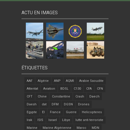
ACTU EN IMAGES
ÉTIQUETTES
AAF
Algérie
ANP
AQMI
Arabie Saoudite
Attentat
Aviation
BDSL
C130
CFA
CFN
CFT
Chine
Constantine
Crash
Daech
Daesh
dat
DFM
DGSN
Drones
Egypte
EI
France
Guerre
Helicopteres
Irak
ISIS
Israel
Libye
lutte anti terroriste
Marine
Marine Algérienne
Maroc
MDN