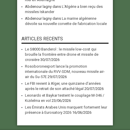
Abdenour lagny
dans
L’Algérie a bien reçu des
missiles Iskander
Abdenour lagny
dans
La marine algérienne
dévoile sa nouvelle corvette de fabrication locale
ARTICLES RECENTS
Le S8000 Banderol : le missile low-cost qui
brouille la frontière entre drone et missile de
croisière
30/07/2026
Rosoboronexport lance la promotion
internationale du RVV-SDM, nouveau missile air-
air du Su-57E
29/07/2026
Le FBI revient à Alger, une quinzaine d’années
après le retrait de son attaché légal
20/07/2026
Leonardo et Baykar testent le couplage M-346 /
Kızılelma en vol
23/06/2026
Les Émirats Arabes Unis marquent fortement leur
présence à Eurosatory 2026
16/06/2026