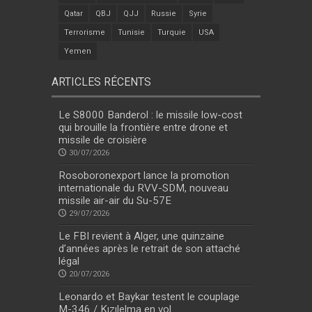
Qatar
QBJ
QJJ
Russie
Syrie
Terrorisme
Tunisie
Turquie
USA
Yemen
ARTICLES RÉCENTS
Le S8000 Banderol : le missile low-cost
qui brouille la frontière entre drone et
missile de croisière
30/07/2026
Rosoboronexport lance la promotion
internationale du RVV-SDM, nouveau
missile air-air du Su-57E
29/07/2026
Le FBI revient à Alger, une quinzaine
d’années après le retrait de son attaché
légal
20/07/2026
Leonardo et Baykar testent le couplage
M-346 / Kızılelma en vol