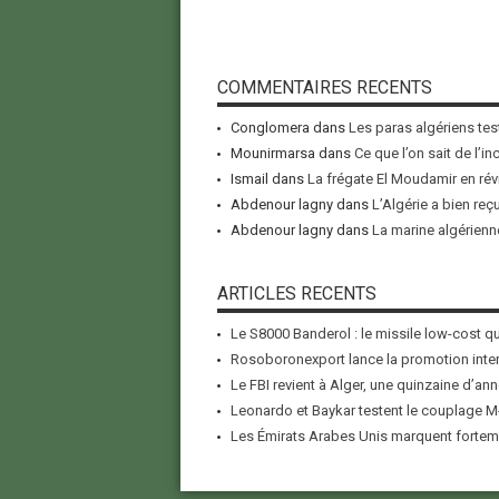
COMMENTAIRES RECENTS
Conglomera
dans
Les paras algériens tes
Mounirmarsa
dans
Ce que l’on sait de l’i
Ismail
dans
La frégate El Moudamir en rév
Abdenour lagny
dans
L’Algérie a bien reç
Abdenour lagny
dans
La marine algérienne
ARTICLES RECENTS
Le S8000 Banderol : le missile low-cost qui
Rosoboronexport lance la promotion inter
Le FBI revient à Alger, une quinzaine d’ann
Leonardo et Baykar testent le couplage M-
Les Émirats Arabes Unis marquent forteme