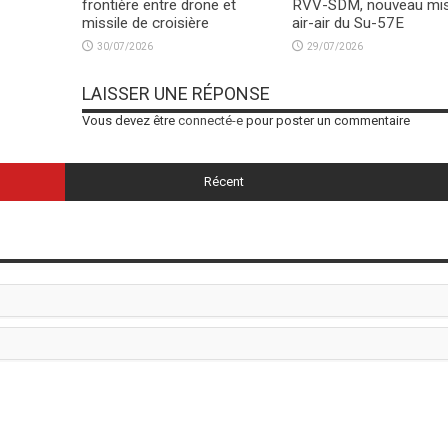
frontière entre drone et
RVV-SDM, nouveau mis
missile de croisière
air-air du Su-57E
30/07/2026
29/07/2026
LAISSER UNE RÉPONSE
Vous devez être
connecté-e
pour poster un commentaire
Récent