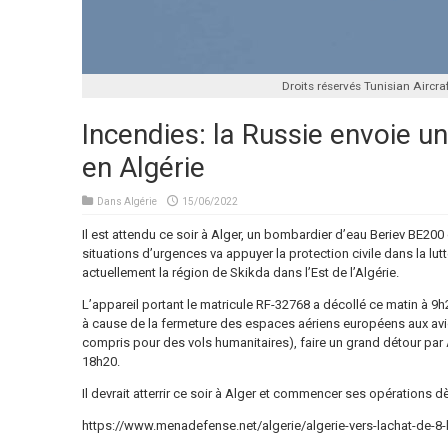
Droits réservés Tunisian Aircra
Incendies: la Russie envoie u
en Algérie
Dans
Algérie
15/06/2022
Il est attendu ce soir à Alger, un bombardier d’eau Beriev BE20
situations d’urgences va appuyer la protection civile dans la lu
actuellement la région de Skikda dans l’Est de l’Algérie.
L’appareil portant le matricule
RF-32768
a décollé ce matin à 9h
à cause de la fermeture des espaces aériens européens aux avi
compris pour des vols humanitaires), faire un grand détour par 
18h20.
Il devrait atterrir ce soir à Alger et commencer ses opérations 
https://www.menadefense.net/algerie/algerie-vers-lachat-de-8