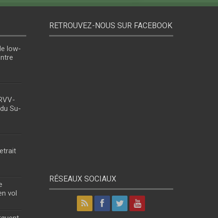
RETROUVEZ-NOUS SUR FACEBOOK
le low-
entre
 RVV-
 du Su-
etrait
RÉSEAUX SOCIAUX
e
en vol