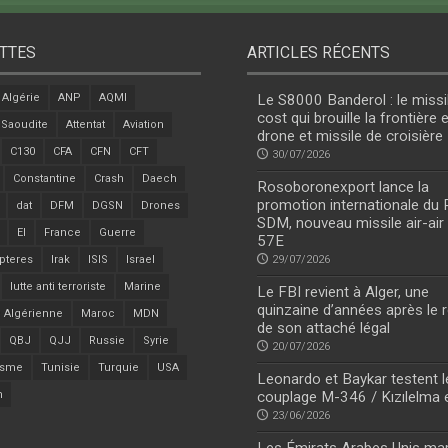
TTES
ARTICLES RÉCENTS
Algérie
ANP
AQMI
Le S8000 Banderol : le missi
cost qui brouille la frontière 
 Saoudite
Attentat
Aviation
drone et missile de croisière
C130
CFA
CFN
CFT
30/07/2026
Constantine
Crash
Daech
Rosoboronexport lance la
promotion internationale du
dat
DFM
DGSN
Drones
SDM, nouveau missile air-air
EI
France
Guerre
57E
pteres
Irak
ISIS
Israel
29/07/2026
lutte anti terroriste
Marine
Le FBI revient à Alger, une
quinzaine d’années après le r
 Algérienne
Maroc
MDN
de son attaché légal
QBJ
QJJ
Russie
Syrie
20/07/2026
isme
Tunisie
Turquie
USA
Leonardo et Baykar testent l
n
couplage M-346 / Kızılelma 
23/06/2026