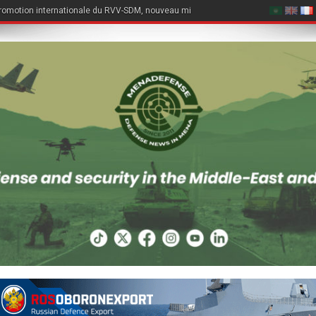
romotion internationale du RVV-SDM, nouveau missile air-air du Su-57E