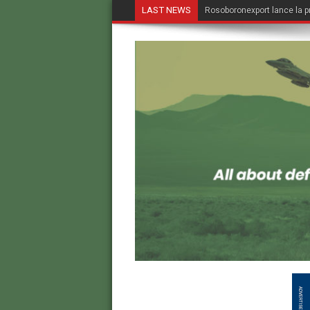
LAST NEWS
Rosoboronexport lance la p