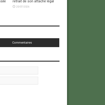
sile
retrait de son attaché légal
20/07/2026
Commentaires