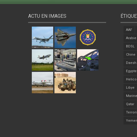
ACTU EN IMAGES
ÉTIQUE
AAF
Arabie
BDSL
Chine
Daesh
Egypte
Helico
Libye
Marine
Qatar
Terror
Yeme