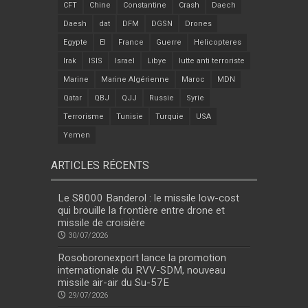
CFT
Chine
Constantine
Crash
Daech
Daesh
dat
DFM
DGSN
Drones
Egypte
EI
France
Guerre
Helicopteres
Irak
ISIS
Israel
Libye
lutte anti terroriste
Marine
Marine Algérienne
Maroc
MDN
Qatar
QBJ
QJJ
Russie
Syrie
Terrorisme
Tunisie
Turquie
USA
Yemen
ARTICLES RÉCENTS
Le S8000 Banderol : le missile low-cost
qui brouille la frontière entre drone et
missile de croisière
30/07/2026
Rosoboronexport lance la promotion
internationale du RVV-SDM, nouveau
missile air-air du Su-57E
29/07/2026