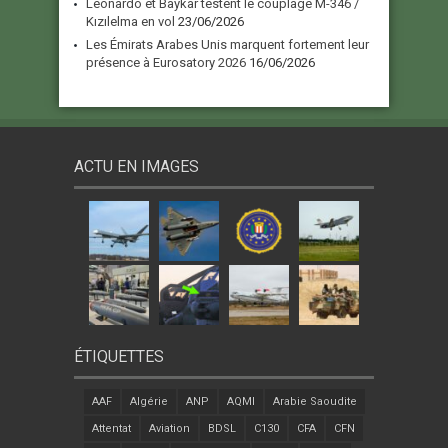
Leonardo et Baykar testent le couplage M-346 /
Kızılelma en vol
23/06/2026
Les Émirats Arabes Unis marquent fortement leur
présence à Eurosatory 2026
16/06/2026
ACTU EN IMAGES
ÉTIQUETTES
AAF
Algérie
ANP
AQMI
Arabie Saoudite
Attentat
Aviation
BDSL
C130
CFA
CFN