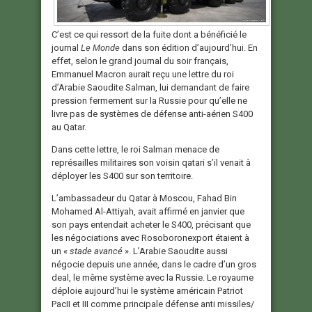
C’est ce qui ressort de la fuite dont a bénéficié le
journal
Le Monde
dans son édition d’aujourd’hui. En
effet, selon le grand journal du soir français,
Emmanuel Macron aurait reçu une lettre du roi
d’Arabie Saoudite Salman, lui demandant de faire
pression fermement sur la Russie pour qu’elle ne
livre pas de systèmes de défense anti-aérien S400
au Qatar.
Dans cette lettre, le roi Salman menace de
représailles militaires son voisin qatari s’il venait à
déployer les S400 sur son territoire.
L’ambassadeur du Qatar à Moscou, Fahad Bin
Mohamed Al-Attiyah, avait affirmé en janvier que
son pays entendait acheter le S400, précisant que
les négociations avec Rosoboronexport étaient à
un «
stade avancé
». L’Arabie Saoudite aussi
négocie depuis une année, dans le cadre d’un gros
deal, le même système avec la Russie. Le royaume
déploie aujourd’hui le système américain Patriot
PacII et III comme principale défense anti missiles/