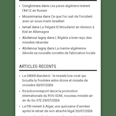
Conglomera
dans
Les paras algériens testent
l’AK12 en Russie
Mounirmarsa
dans
Ce que l’on sait de l’incident
avec un sous-marin Israélien
Ismail
dans
La frégate El Moudamir en révision à
Kiel en Allemagne
Abdenour lagny
dans
L’Algérie a bien reçu des
missiles Iskander
Abdenour lagny
dans
La marine algérienne
dévoile sa nouvelle corvette de fabrication locale
ARTICLES RECENTS
Le S8000 Banderol : le missile low-cost qui
brouille la frontière entre drone et missile de
croisière
30/07/2026
Rosoboronexport lance la promotion
internationale du RVV-SDM, nouveau missile air-
air du Su-57E
29/07/2026
Le FBI revient à Alger, une quinzaine d’années
après le retrait de son attaché légal
20/07/2026