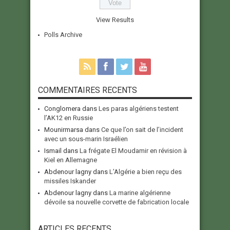
View Results
Polls Archive
COMMENTAIRES RECENTS
Conglomera
dans
Les paras algériens testent
l’AK12 en Russie
Mounirmarsa
dans
Ce que l’on sait de l’incident
avec un sous-marin Israélien
Ismail
dans
La frégate El Moudamir en révision à
Kiel en Allemagne
Abdenour lagny
dans
L’Algérie a bien reçu des
missiles Iskander
Abdenour lagny
dans
La marine algérienne
dévoile sa nouvelle corvette de fabrication locale
ARTICLES RECENTS