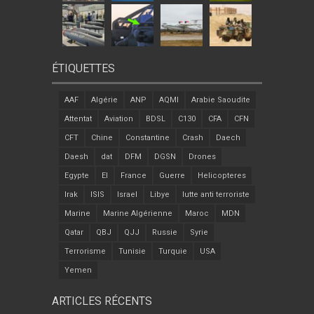
ÉTIQUETTES
AAF
Algérie
ANP
AQMI
Arabie Saoudite
Attentat
Aviation
BDSL
C130
CFA
CFN
CFT
Chine
Constantine
Crash
Daech
Daesh
dat
DFM
DGSN
Drones
Egypte
EI
France
Guerre
Helicopteres
Irak
ISIS
Israel
Libye
lutte anti terroriste
Marine
Marine Algérienne
Maroc
MDN
Qatar
QBJ
QJJ
Russie
Syrie
Terrorisme
Tunisie
Turquie
USA
Yemen
ARTICLES RÉCENTS