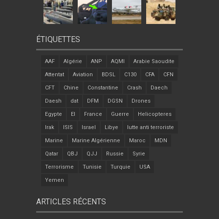
ÉTIQUETTES
AAF
Algérie
ANP
AQMI
Arabie Saoudite
Attentat
Aviation
BDSL
C130
CFA
CFN
CFT
Chine
Constantine
Crash
Daech
Daesh
dat
DFM
DGSN
Drones
Egypte
EI
France
Guerre
Helicopteres
Irak
ISIS
Israel
Libye
lutte anti terroriste
Marine
Marine Algérienne
Maroc
MDN
Qatar
QBJ
QJJ
Russie
Syrie
Terrorisme
Tunisie
Turquie
USA
Yemen
ARTICLES RÉCENTS