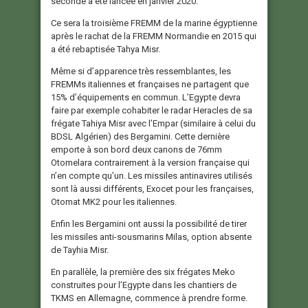
seconde a été lancée en janvier 2020.
Ce sera la troisième FREMM de la marine égyptienne
après le rachat de la FREMM Normandie en 2015 qui
a été rebaptisée Tahya Misr.
Même si d’apparence très ressemblantes, les
FREMMs italiennes et françaises ne partagent que
15% d’équipements en commun. L’Egypte devra
faire par exemple cohabiter le radar Heracles de sa
frégate Tahiya Misr avec l’Empar (similaire à celui du
BDSL Algérien) des Bergamini. Cette dernière
emporte à son bord deux canons de 76mm
Otomelara contrairement à la version française qui
n’en compte qu’un. Les missiles antinavires utilisés
sont là aussi différents, Exocet pour les françaises,
Otomat MK2 pour les italiennes.
Enfin les Bergamini ont aussi la possibilité de tirer
les missiles anti-sousmarins Milas, option absente
de Tayhia Misr.
En parallèle, la première des six frégates Meko
construites pour l’Egypte dans les chantiers de
TKMS en Allemagne, commence à prendre forme.