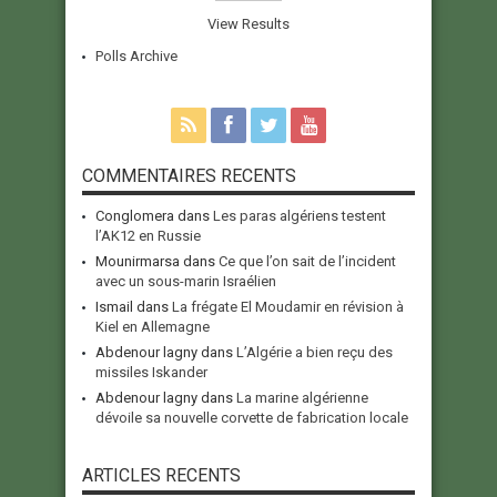
View Results
Polls Archive
COMMENTAIRES RECENTS
Conglomera
dans
Les paras algériens testent
l’AK12 en Russie
Mounirmarsa
dans
Ce que l’on sait de l’incident
avec un sous-marin Israélien
Ismail
dans
La frégate El Moudamir en révision à
Kiel en Allemagne
Abdenour lagny
dans
L’Algérie a bien reçu des
missiles Iskander
Abdenour lagny
dans
La marine algérienne
dévoile sa nouvelle corvette de fabrication locale
ARTICLES RECENTS