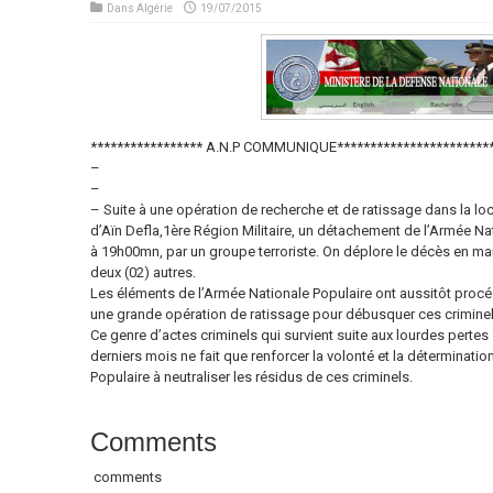
Dans
Algérie
19/07/2015
***************** A.N.P COMMUNIQUE************************
–
–
– Suite à une opération de recherche et de ratissage dans la loc
d’Aïn Defla,1ère Région Militaire, un détachement de l’Armée Natio
à 19h00mn, par un groupe terroriste. On déplore le décès en mart
deux (02) autres.
Les éléments de l’Armée Nationale Populaire ont aussitôt proc
une grande opération de ratissage pour débusquer ces criminels
Ce genre d’actes criminels qui survient suite aux lourdes pertes
derniers mois ne fait que renforcer la volonté et la déterminati
Populaire à neutraliser les résidus de ces criminels.
Comments
comments