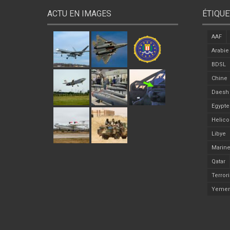
ACTU EN IMAGES
ÉTIQUE
AAF
Arabie
BDSL
Chine
Daesh
Egypte
Helico
Libye
Marine
Qatar
Terror
Yeme