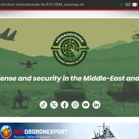
romotion internationale du RVV-SDM, nouveau missile air-air du Su-57E