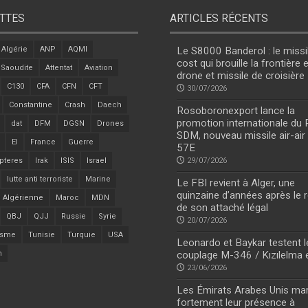
TTES
ARTICLES RÉCENTS
Algérie
ANP
AQMI
Le S8000 Banderol : le missi
cost qui brouille la frontière 
 Saoudite
Attentat
Aviation
drone et missile de croisière
C130
CFA
CFN
CFT
30/07/2026
Constantine
Crash
Daech
Rosoboronexport lance la
promotion internationale du
dat
DFM
DGSN
Drones
SDM, nouveau missile air-air
EI
France
Guerre
57E
pteres
Irak
ISIS
Israel
29/07/2026
lutte anti terroriste
Marine
Le FBI revient à Alger, une
quinzaine d’années après le r
 Algérienne
Maroc
MDN
de son attaché légal
QBJ
QJJ
Russie
Syrie
20/07/2026
isme
Tunisie
Turquie
USA
Leonardo et Baykar testent l
n
couplage M-346 / Kızılelma 
23/06/2026
Les Émirats Arabes Unis ma
fortement leur présence à