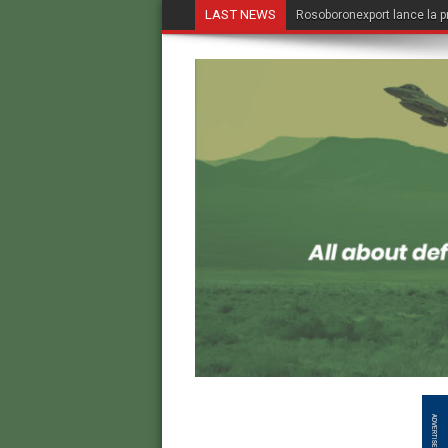
LAST NEWS
Rosoboronexport lance la p