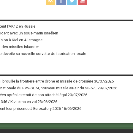
tent l’AK12 en Russie
ncident avec un sous-marin Israélien
ision à Kiel en Allemagne
u des missiles Iskander
 dévoile sa nouvelle corvette de fabrication locale
 brouille la frontière entre drone et missile de croisière
30/07/2026
nationale du RVV-SDM, nouveau missile air-air du Su-57E
29/07/2026
ées après le retrait de son attaché légal
20/07/2026
346 / Kızılelma en vol
23/06/2026
nt leur présence à Eurosatory 2026
16/06/2026