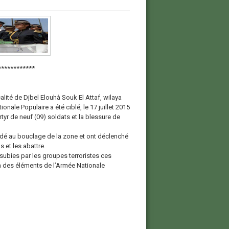
***********
alité de Djbel Elouh
à Souk El Attaf, wilaya
nale Populaire a été ciblé, le 17 juillet 2015
yr de neuf (09) soldats et la blessure de
édé au bouclage de la zone et ont déclenché
 et les abattre.
 subies par les groupes terroristes ces
on des éléments de l’Armée Nationale