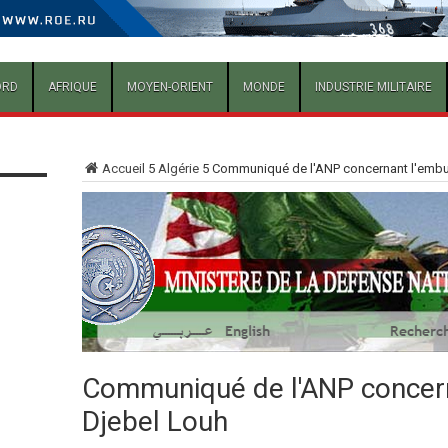
ORD
AFRIQUE
MOYEN-ORIENT
MONDE
INDUSTRIE MILITAIRE
Accueil
5
Algérie
5
Communiqué de l'ANP concernant l'embu
Communiqué de l'ANP concer
Djebel Louh