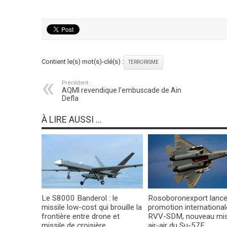
Contient le(s) mot(s)-clé(s) :
TERRORISME
Précédent :
AQMI revendique l’embuscade de Ain
Defla
À LIRE AUSSI ...
Le S8000 Banderol : le
Rosoboronexport lance
missile low-cost qui brouille la
promotion international
frontière entre drone et
RVV-SDM, nouveau mis
missile de croisière
air-air du Su-57E