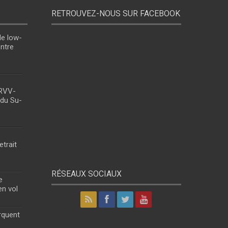
RETROUVEZ-NOUS SUR FACEBOOK
le low-
entre
 RVV-
 du Su-
etrait
RÉSEAUX SOCIAUX
e
en vol
rquent