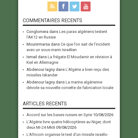
COMMENTAIRES RECENTS
Conglomera
dans
Les paras algériens testent
l’AK12 en Russie
Mounirmarsa
dans
Ce que l’on sait de l’incident
avec un sous-marin Israélien
Ismail
dans
La frégate El Moudamir en révision à
Kiel en Allemagne
Abdenour lagny
dans
L’Algérie a bien reçu des
missiles Iskander
Abdenour lagny
dans
La marine algérienne
dévoile sa nouvelle corvette de fabrication locale
ARTICLES RECENTS
Accord sur les bases russes en Syrie
10/08/2026
L’Algérie livre quatre hélicoptères au Niger, dont
deux Mi-24 MkIII
09/08/2026
L’Africom organise le test d’un missile israélo-