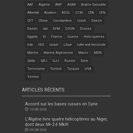
AAF
Algérie
ANP
AQMI
Arabie Saoudite
Attentat
Aviation
BDSL
C130
CFA
CFN
CFT
Chine
Constantine
Crash
Daech
Daesh
dat
DFM
DGSN
Drones
Egypte
EI
France
Guerre
Helicopteres
Irak
ISIS
Israel
Libye
lutte anti terroriste
Marine
Marine Algérienne
Maroc
MDN
Qatar
QBJ
QJJ
Russie
Syrie
Terrorisme
Tunisie
Turquie
USA
Yemen
ARTICLES RÉCENTS
Accord sur les bases russes en Syrie
10/08/2026
L’Algérie livre quatre hélicoptères au Niger,
dont deux Mi-24 MkIII
09/08/2026