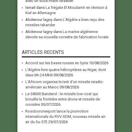
avec un sous-marin Israélien
Ismail
dans
La frégate El Moudamir en révision à
Kiel en Allemagne
Abdenour lagny
dans
L’Algérie a bien reçu des
missiles Iskander
Abdenour lagny
dans
La marine algérienne
dévoile sa nouvelle corvette de fabrication locale
ARTICLES RECENTS
Accord sur les bases russes en Syrie
10/08/2026
L’Algérie livre quatre hélicoptères au Niger, dont
deux Mi-24 MkIII
09/08/2026
L’Africom organise le test d’un missile israélo-
américain au Maroc
09/08/2026
Le S8000 Banderol : le missile low-cost qui
brouille la frontière entre drone et missile de
croisière
30/07/2026
Rosoboronexport lance la promotion
internationale du RVV-SDM, nouveau missile air-
air du Su-57E
29/07/2026