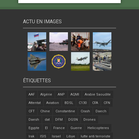
ACTU EN IMAGES
ÉTIQUETTES
AAF
Algérie
ANP
AQMI
Arabie Saoudite
Attentat
Aviation
BDSL
C130
CFA
CFN
CFT
Chine
Constantine
Crash
Daech
Daesh
dat
DFM
DGSN
Drones
Egypte
EI
France
Guerre
Helicopteres
Irak
ISIS
Israel
Libye
lutte anti terroriste