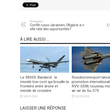
Précédent :
Conflit russo-ukrainien, l’Algérie a-t-
L
elle raté des opportunités?
À LIRE AUSSI ...
Le S8000 Banderol : le
Rosoboronexport lance
missile low-cost qui brouille la
promotion international
frontière entre drone et
RVV-SDM, nouveau mis
missile de croisière
air-air du Su-57E
30/07/2026
29/07/2026
LAISSER UNE RÉPONSE