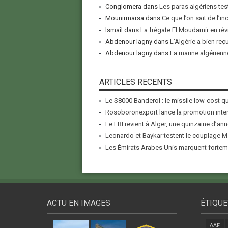
Conglomera
dans
Les paras algériens tes
Mounirmarsa
dans
Ce que l’on sait de l’i
Ismail
dans
La frégate El Moudamir en rév
Abdenour lagny
dans
L’Algérie a bien reç
Abdenour lagny
dans
La marine algérienne
ARTICLES RECENTS
Le S8000 Banderol : le missile low-cost qui
Rosoboronexport lance la promotion inter
Le FBI revient à Alger, une quinzaine d’ann
Leonardo et Baykar testent le couplage M-
Les Émirats Arabes Unis marquent forteme
ACTU EN IMAGES
ÉTIQUE
AAF