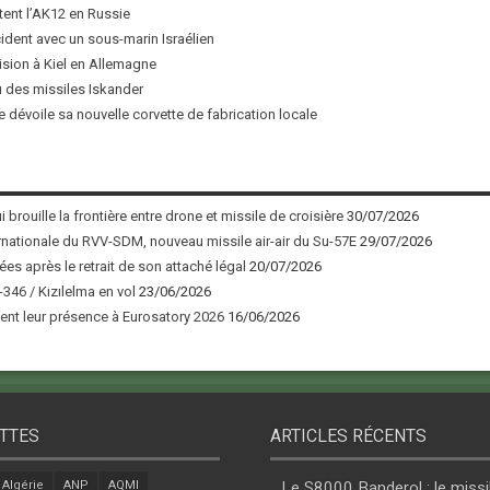
tent l’AK12 en Russie
ncident avec un sous-marin Israélien
ision à Kiel en Allemagne
u des missiles Iskander
 dévoile sa nouvelle corvette de fabrication locale
 brouille la frontière entre drone et missile de croisière
30/07/2026
nationale du RVV-SDM, nouveau missile air-air du Su-57E
29/07/2026
ées après le retrait de son attaché légal
20/07/2026
346 / Kızılelma en vol
23/06/2026
nt leur présence à Eurosatory 2026
16/06/2026
TTES
ARTICLES RÉCENTS
Algérie
ANP
AQMI
Le S8000 Banderol : le missi