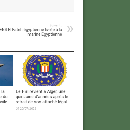
Suivant :
’ENS El Fateh égyptienne livrée à la
marine Egyptienne
 la
Le FBI revient à Alger, une
e du
quinzaine d’années après le
sile
retrait de son attaché légal
20/07/2026