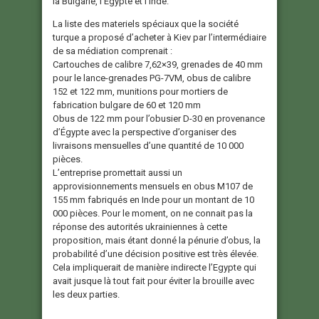
la Bulgarie, l’Égypte et l’Inde.
La liste des materiels spéciaux que la société
turque a proposé d’acheter à Kiev par l’intermédiaire
de sa médiation comprenait :
Cartouches de calibre 7,62×39, grenades de 40 mm
pour le lance-grenades PG-7VM, obus de calibre
152 et 122 mm, munitions pour mortiers de
fabrication bulgare de 60 et 120 mm
Obus de 122 mm pour l’obusier D-30 en provenance
d’Égypte avec la perspective d’organiser des
livraisons mensuelles d’une quantité de 10 000
pièces.
L’entreprise promettait aussi un
approvisionnements mensuels en obus M107 de
155 mm fabriqués en Inde pour un montant de 10
000 pièces. Pour le moment, on ne connait pas la
réponse des autorités ukrainiennes à cette
proposition, mais étant donné la pénurie d’obus, la
probabilité d’une décision positive est très élevée.
Cela impliquerait de manière indirecte l’Egypte qui
avait jusque là tout fait pour éviter la brouille avec
les deux parties.