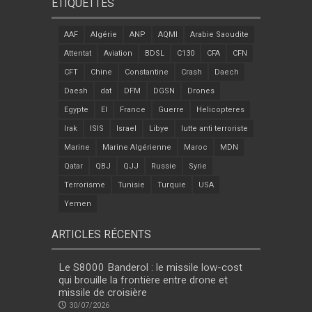
ÉTIQUETTES
AAF
Algérie
ANP
AQMI
Arabie Saoudite
Attentat
Aviation
BDSL
C130
CFA
CFN
CFT
Chine
Constantine
Crash
Daech
Daesh
dat
DFM
DGSN
Drones
Egypte
EI
France
Guerre
Helicopteres
Irak
ISIS
Israel
Libye
lutte anti terroriste
Marine
Marine Algérienne
Maroc
MDN
Qatar
QBJ
QJJ
Russie
Syrie
Terrorisme
Tunisie
Turquie
USA
Yemen
ARTICLES RÉCENTS
Le S8000 Banderol : le missile low-cost
qui brouille la frontière entre drone et
missile de croisière
30/07/2026