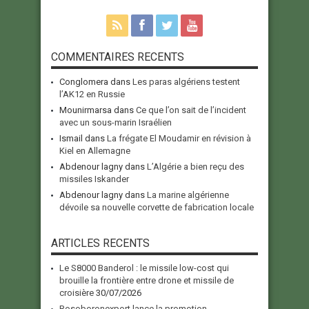
COMMENTAIRES RECENTS
Conglomera
dans
Les paras algériens testent
l’AK12 en Russie
Mounirmarsa
dans
Ce que l’on sait de l’incident
avec un sous-marin Israélien
Ismail
dans
La frégate El Moudamir en révision à
Kiel en Allemagne
Abdenour lagny
dans
L’Algérie a bien reçu des
missiles Iskander
Abdenour lagny
dans
La marine algérienne
dévoile sa nouvelle corvette de fabrication locale
ARTICLES RECENTS
Le S8000 Banderol : le missile low-cost qui
brouille la frontière entre drone et missile de
croisière
30/07/2026
Rosoboronexport lance la promotion